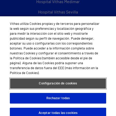
Hospital Vithas Medimar
Hospital Vithas Sevilla
Hospital Vithas Tenerife
Vithas utiliza Cookies propias y de terceros para personalizar
la web según sus preferencias y localización geográfica y
Hospital Vithas Valencia 9 de Octubre
para medir la interacción con el sitio web y mostrarle
publicidad según su perfil de navegación. Puede denegar,
Hospital Vithas Valencia Consuelo
aceptar su uso o configurarlas con los correspondientes
botones. Puede acceder a la información completa sobre
Hospital Vithas Vigo
nuestras Cookies y configurar el consentimiento a través de
la Política de Cookies (también accesible desde el pie de
página). Alguna de las Cookies podría suponer una
Hospital Vithas Valencia Turia
transferencia de datos fuera del EEE (más información en la
Política de Cookies).
Hospital Vithas Vitoria
Configuración de cookies
Hospital Vithas Xanit Internacional (Benalmádena)
Todos los centros Vithas
Rechazar todas
Aceptar todas las cookies
Descargar App
Pedir cita