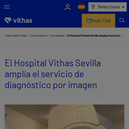
Selecciona
Pedir Cita
Nosotros
Hospitales Vithas
Comunicación
Actualidad
El Hospital Vithas Sevilla amplía el servicio de diagnóstico por imagen
Centros
El Hospital Vithas Sevilla
Servicios de salud
amplía el servicio de
Equipo médico y asistencial
diagnóstico por imagen
Información útil
Comunicación