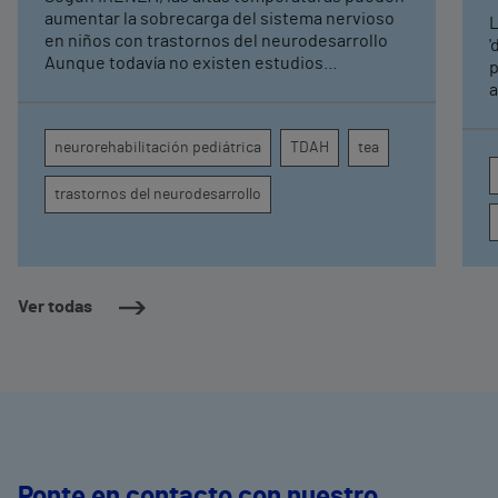
neurorrehabilitación
aumentar la sobrecarga del sistema nervioso
L
pediátrica de Vithas
en niños con trastornos del neurodesarrollo
'
Aunque todavía no existen estudios
p
específicos, la evidencia científica permite
a
comprender por qué el calor puede influir en la
c
atención, la regulación emocional y la
d
neurorehabilitación pediátrica
TDAH
tea
conducta
s
trastornos del neurodesarrollo
Ver todas
Ponte en contacto con nuestro