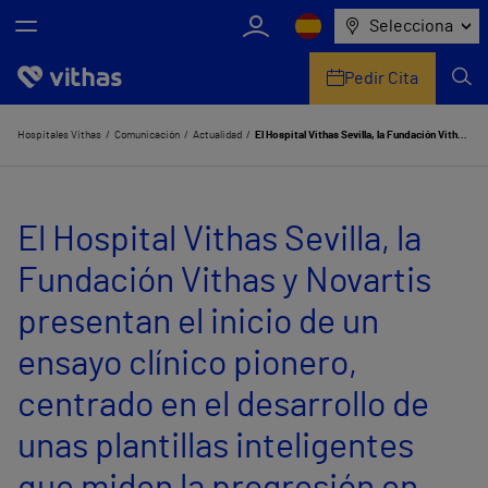
Selecciona
Pedir Cita
Nosotros
Hospitales Vithas
Comunicación
Actualidad
El Hospital Vithas Sevilla, la Fundación Vithas y Novartis presentan el inicio de un ensayo clínico pionero, centrado en el desarrollo de unas plantillas inteligentes que miden la progresión en pacientes de EM
Centros
El Hospital Vithas Sevilla, la
Servicios de salud
Fundación Vithas y Novartis
Equipo médico y asistencial
presentan el inicio de un
Información útil
ensayo clínico pionero,
Comunicación
centrado en el desarrollo de
unas plantillas inteligentes