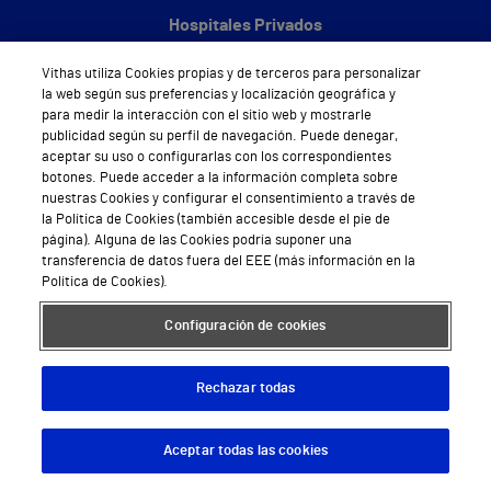
Hospitales Privados
Hospital Vithas Aguas Vivas
Vithas utiliza Cookies propias y de terceros para personalizar
la web según sus preferencias y localización geográfica y
Hospital Vithas Alicante
para medir la interacción con el sitio web y mostrarle
publicidad según su perfil de navegación. Puede denegar,
Hospital Vithas Almería
aceptar su uso o configurarlas con los correspondientes
botones. Puede acceder a la información completa sobre
Hospital Vithas Barcelona
nuestras Cookies y configurar el consentimiento a través de
la Política de Cookies (también accesible desde el pie de
Hospital Vithas Castellón
página). Alguna de las Cookies podría suponer una
transferencia de datos fuera del EEE (más información en la
Hospital Vithas Granada
Política de Cookies).
Hospital Universitario Vithas Las Palmas
Configuración de cookies
Hospital Vithas Lleida
Rechazar todas
Hospital Universitario Vithas Madrid Aravaca
Aceptar todas las cookies
Descargar App
Pedir cita
Hospital Universitario Vithas Madrid Arturo Soria