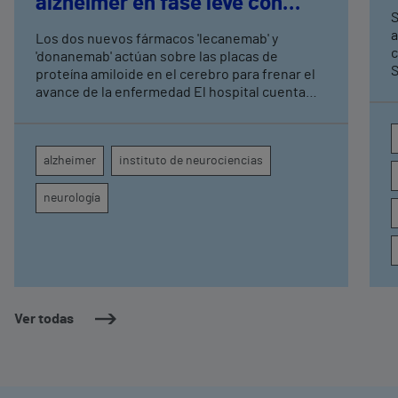
alzhéimer en fase leve con
S
terapias antiamiloide
a
Los dos nuevos fármacos 'lecanemab' y
c
'donanemab' actúan sobre las placas de
S
proteína amiloide en el cerebro para frenar el
avance de la enfermedad El hospital cuenta
con cuatro neurólogos y tecnología de
diagnóstico por imagen para el exhaustivo
seguimiento clínico de cada paciente
alzheimer
instituto de neurociencias
neurología
Ver todas