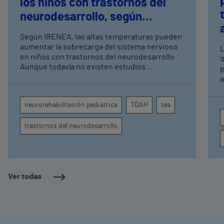
los niños con trastornos del
neurodesarrollo, según
expertos en
Según IRENEA, las altas temperaturas pueden
neurorrehabilitación
aumentar la sobrecarga del sistema nervioso
L
pediátrica de Vithas
en niños con trastornos del neurodesarrollo
'
Aunque todavía no existen estudios
p
específicos, la evidencia científica permite
a
comprender por qué el calor puede influir en la
c
atención, la regulación emocional y la
d
neurorehabilitación pediátrica
TDAH
tea
conducta
s
trastornos del neurodesarrollo
Ver todas