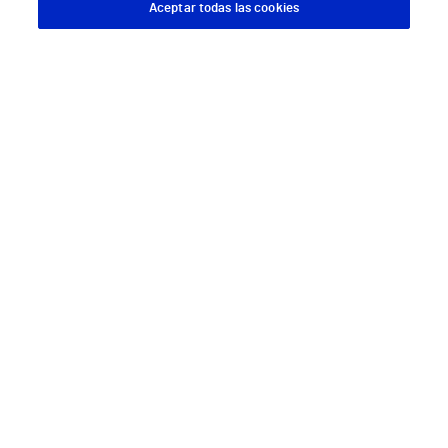
Aceptar todas las cookies
Descargar App
Pedir cita
Descárgate nuestra App
Síguenos