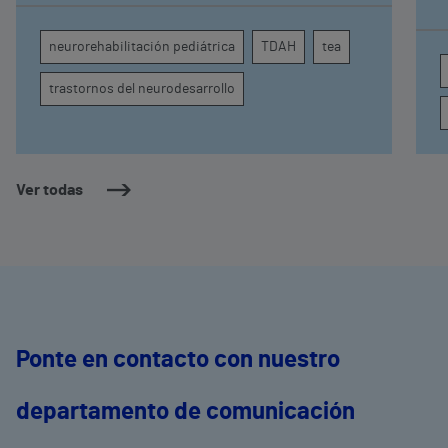
comprender por qué el calor puede influir en la
c
atención, la regulación emocional y la
d
neurorehabilitación pediátrica
TDAH
tea
conducta
s
trastornos del neurodesarrollo
Ver todas
Ponte en contacto con nuestro
departamento de comunicación