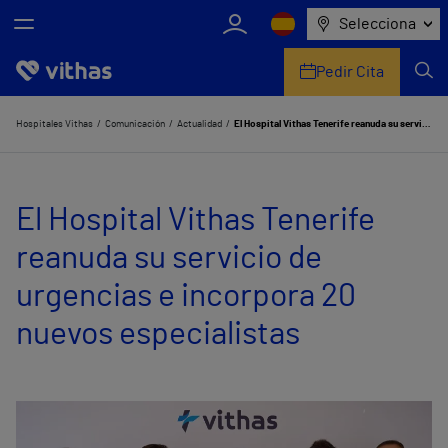
Selecciona
Pedir Cita
Nosotros
Hospitales Vithas
Comunicación
Actualidad
El Hospital Vithas Tenerife reanuda su servicio de urgencias e incorpora 20 nuevos especialistas
Centros
El Hospital Vithas Tenerife
Servicios de salud
reanuda su servicio de
Equipo médico y asistencial
urgencias e incorpora 20
Información útil
nuevos especialistas
Comunicación