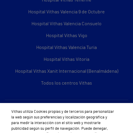
Hospital Vithas Tenerife
Hospital Vithas Valencia 9 de Octubre
Hospital Vithas Valencia Consuelo
Hospital Vithas Vigo
Hospital Vithas Valencia Turia
Hospital Vithas Vitoria
Hospital Vithas Xanit Internacional (Benalmádena)
Todos los centros Vithas
Sobre Vithas
Vithas utiliza Cookies propias y de terceros para personalizar
la web según sus preferencias y localización geográfica y
Quiénes somos
para medir la interacción con el sitio web y mostrarle
publicidad según su perfil de navegación. Puede denegar,
Trabajar en Vithas