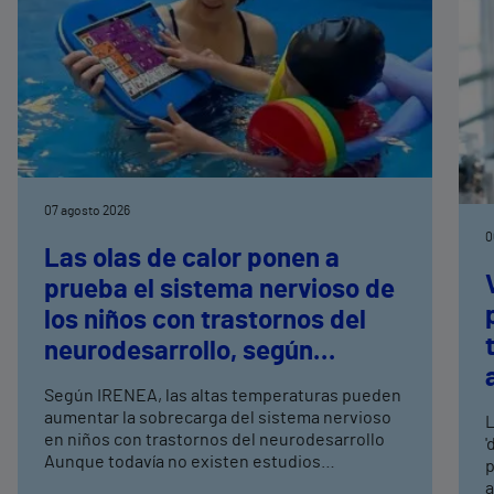
07 agosto 2026
0
Las olas de calor ponen a
prueba el sistema nervioso de
los niños con trastornos del
neurodesarrollo, según
expertos en
Según IRENEA, las altas temperaturas pueden
neurorrehabilitación
aumentar la sobrecarga del sistema nervioso
L
pediátrica de Vithas
en niños con trastornos del neurodesarrollo
'
Aunque todavía no existen estudios
p
específicos, la evidencia científica permite
a