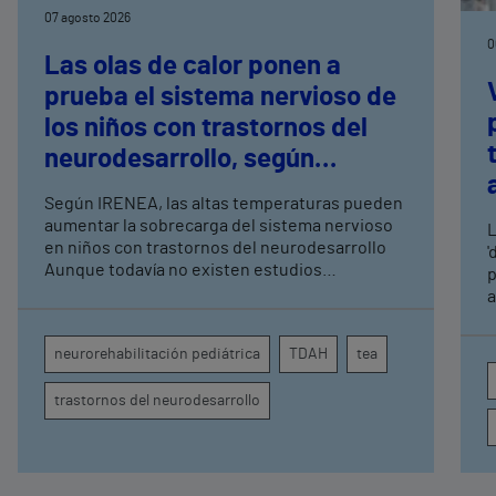
07 agosto 2026
0
Las olas de calor ponen a
prueba el sistema nervioso de
los niños con trastornos del
neurodesarrollo, según
expertos en
Según IRENEA, las altas temperaturas pueden
neurorrehabilitación
aumentar la sobrecarga del sistema nervioso
L
pediátrica de Vithas
en niños con trastornos del neurodesarrollo
'
Aunque todavía no existen estudios
p
específicos, la evidencia científica permite
a
comprender por qué el calor puede influir en la
c
atención, la regulación emocional y la
d
neurorehabilitación pediátrica
TDAH
tea
conducta
s
trastornos del neurodesarrollo