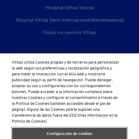
Hospital Vithas Vitoria
Hospital Vithas Xanit Internacional (Benalmádena)
Todos los centros Vithas
Sobre Vithas
Vithas utiliza Cookies propias y de terceros para personalizar
la web según sus preferencias y localización geográfica y
Quiénes somos
para medir la interacción con el sitio web y mostrarle
publicidad según su perfil de navegación. Puede denegar,
Trabajar en Vithas
aceptar su uso o configurarlas con los correspondientes
botones. Puede acceder a la información completa sobre
Teléfono Cita Médica
nuestras Cookies y configurar el consentimiento a través de
la Política de Cookies (también accesible desde el pie de
Teléfono Atención al Cliente
página). Alguna de las Cookies podría suponer una
transferencia de datos fuera del EEE (más información en la
Política de seguridad y salud en el trabajo
Política de Cookies).
Conoce a Supervita
Configuración de cookies