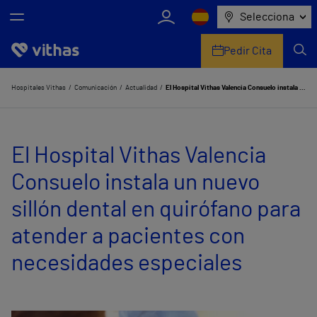
Selecciona
Pedir Cita
Nosotros
Hospitales Vithas
Comunicación
Actualidad
El Hospital Vithas Valencia Consuelo instala un nuevo sillón dental en quirófano para atender a pacientes con necesidades especiales
Centros
El Hospital Vithas Valencia
Servicios de salud
Consuelo instala un nuevo
Equipo médico y asistencial
sillón dental en quirófano para
Información útil
atender a pacientes con
Comunicación
necesidades especiales