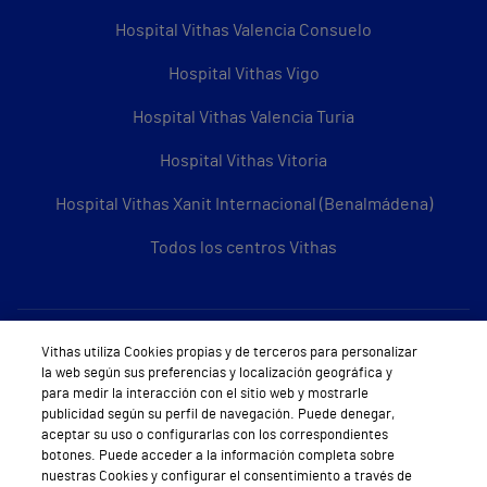
Hospital Vithas Valencia Consuelo
Hospital Vithas Vigo
Hospital Vithas Valencia Turia
Hospital Vithas Vitoria
Hospital Vithas Xanit Internacional (Benalmádena)
Todos los centros Vithas
Sobre Vithas
Vithas utiliza Cookies propias y de terceros para personalizar
la web según sus preferencias y localización geográfica y
Quiénes somos
para medir la interacción con el sitio web y mostrarle
publicidad según su perfil de navegación. Puede denegar,
Trabajar en Vithas
aceptar su uso o configurarlas con los correspondientes
botones. Puede acceder a la información completa sobre
Teléfono Cita Médica
nuestras Cookies y configurar el consentimiento a través de