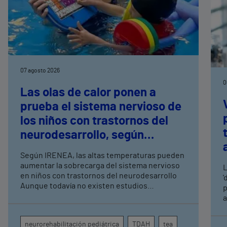
07 agosto 2026
0
Las olas de calor ponen a
prueba el sistema nervioso de
los niños con trastornos del
neurodesarrollo, según
expertos en
Según IRENEA, las altas temperaturas pueden
neurorrehabilitación
aumentar la sobrecarga del sistema nervioso
L
pediátrica de Vithas
en niños con trastornos del neurodesarrollo
'
Aunque todavía no existen estudios
p
específicos, la evidencia científica permite
a
comprender por qué el calor puede influir en la
c
atención, la regulación emocional y la
d
neurorehabilitación pediátrica
TDAH
tea
conducta