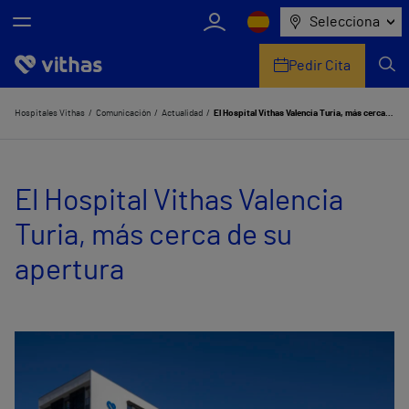
Selecciona
Pedir Cita
Nosotros
Hospitales Vithas
Comunicación
Actualidad
El Hospital Vithas Valencia Turia, más cerca de su apertura
Centros
El Hospital Vithas Valencia
Servicios de salud
Turia, más cerca de su
Equipo médico y asistencial
apertura
Información útil
Comunicación