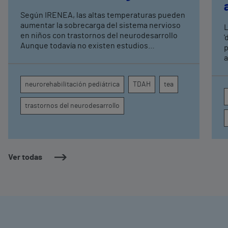
expertos en
Según IRENEA, las altas temperaturas pueden
neurorrehabilitación
aumentar la sobrecarga del sistema nervioso
L
pediátrica de Vithas
en niños con trastornos del neurodesarrollo
'
Aunque todavía no existen estudios
p
específicos, la evidencia científica permite
a
comprender por qué el calor puede influir en la
c
atención, la regulación emocional y la
d
neurorehabilitación pediátrica
TDAH
tea
conducta
s
trastornos del neurodesarrollo
Ver todas