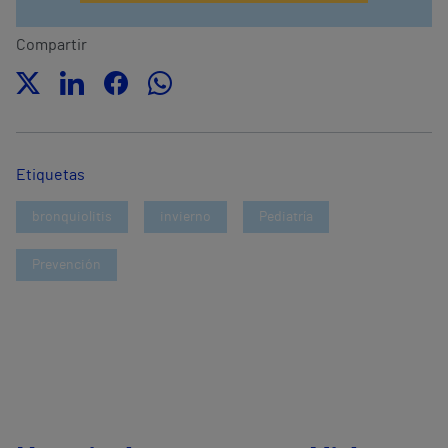
Compartir
Etiquetas
bronquiolitis
invierno
Pediatría
Prevención