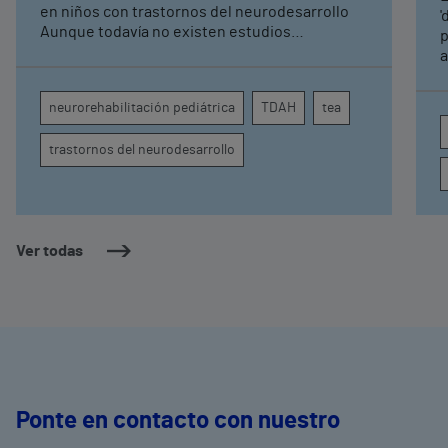
pediátrica de Vithas
en niños con trastornos del neurodesarrollo
'
Aunque todavía no existen estudios
p
específicos, la evidencia científica permite
a
comprender por qué el calor puede influir en la
c
atención, la regulación emocional y la
d
neurorehabilitación pediátrica
TDAH
tea
conducta
s
trastornos del neurodesarrollo
Ver todas
Ponte en contacto con nuestro