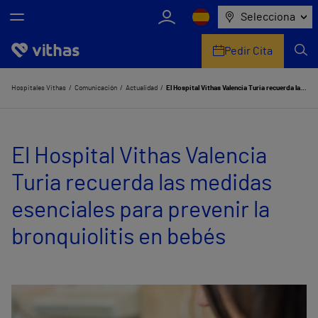
Selecciona
Pedir Cita
Nosotros
Hospitales Vithas
Comunicación
Actualidad
El Hospital Vithas Valencia Turia recuerda las medidas esenciales para prevenir la bronquiolitis en bebés
Centros
El Hospital Vithas Valencia
Servicios de salud
Turia recuerda las medidas
Equipo médico y asistencial
esenciales para prevenir la
Información útil
bronquiolitis en bebés
Comunicación