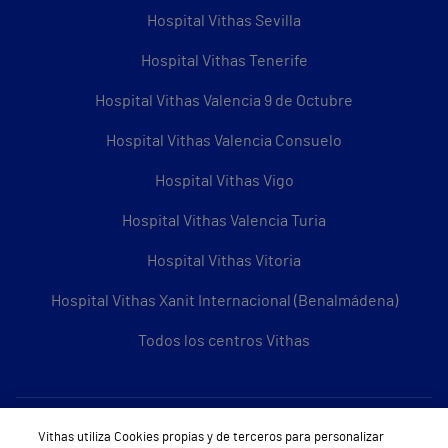
Hospital Vithas Sevilla
Hospital Vithas Tenerife
Hospital Vithas Valencia 9 de Octubre
Hospital Vithas Valencia Consuelo
Hospital Vithas Vigo
Hospital Vithas Valencia Turia
Hospital Vithas Vitoria
Hospital Vithas Xanit Internacional (Benalmádena)
Todos los centros Vithas
Sobre Vithas
Vithas utiliza Cookies propias y de terceros para personalizar