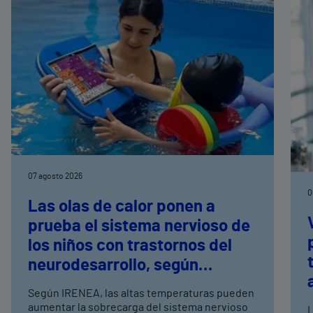
07 agosto 2026
0
Las olas de calor ponen a
prueba el sistema nervioso de
los niños con trastornos del
neurodesarrollo, según
expertos en
Según IRENEA, las altas temperaturas pueden
neurorrehabilitación
aumentar la sobrecarga del sistema nervioso
L