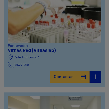
Pontevedra
Vithas Red (Vithaslab)
Calle Troncoso, 3
986228318
Avenida de Vigo, 5
Contactar
986841100
Calle Alfredo Vicenti, 42
981067066