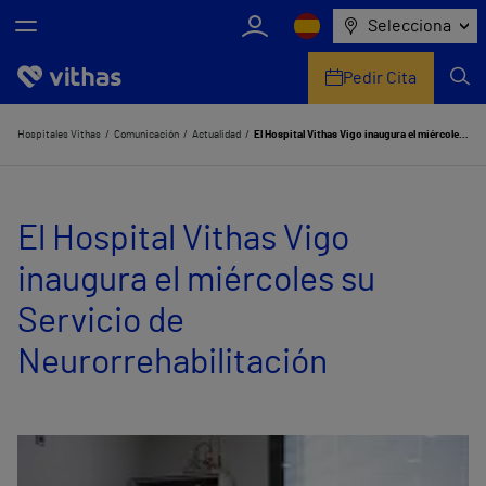
Selecciona
Pedir Cita
Nosotros
Hospitales Vithas
Comunicación
Actualidad
El Hospital Vithas Vigo inaugura el miércoles su Servicio de Neurorrehabilitación
Centros
El Hospital Vithas Vigo
Servicios de salud
inaugura el miércoles su
Equipo médico y asistencial
Servicio de
Información útil
Neurorrehabilitación
Comunicación