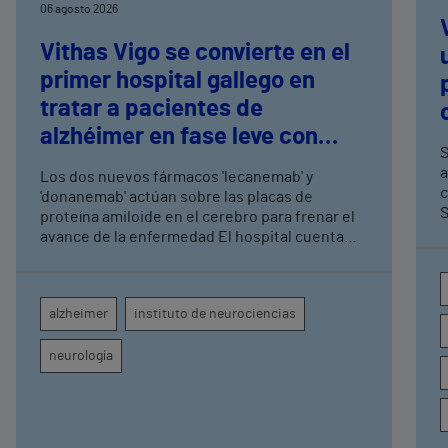
06 agosto 2026
Vithas Vigo se convierte en el
primer hospital gallego en
tratar a pacientes de
alzhéimer en fase leve con
S
terapias antiamiloide
a
Los dos nuevos fármacos 'lecanemab' y
c
'donanemab' actúan sobre las placas de
S
proteína amiloide en el cerebro para frenar el
avance de la enfermedad El hospital cuenta
con cuatro neurólogos y tecnología de
diagnóstico por imagen para el exhaustivo
seguimiento clínico de cada paciente
alzheimer
instituto de neurociencias
neurología