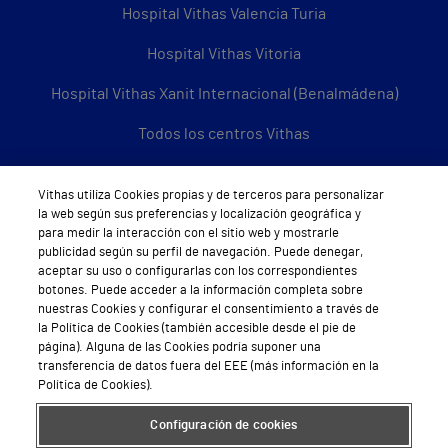
Hospital Vithas Valencia Turia
Hospital Vithas Vitoria
Hospital Vithas Xanit Internacional (Benalmádena)
Todos los centros Vithas
Vithas utiliza Cookies propias y de terceros para personalizar
la web según sus preferencias y localización geográfica y
Sobre Vithas
para medir la interacción con el sitio web y mostrarle
publicidad según su perfil de navegación. Puede denegar,
Quiénes somos
aceptar su uso o configurarlas con los correspondientes
botones. Puede acceder a la información completa sobre
Trabajar en Vithas
nuestras Cookies y configurar el consentimiento a través de
la Política de Cookies (también accesible desde el pie de
Teléfono Cita Médica
página). Alguna de las Cookies podría suponer una
transferencia de datos fuera del EEE (más información en la
Teléfono Atención al Cliente
Política de Cookies).
Política de seguridad y salud en el trabajo
Configuración de cookies