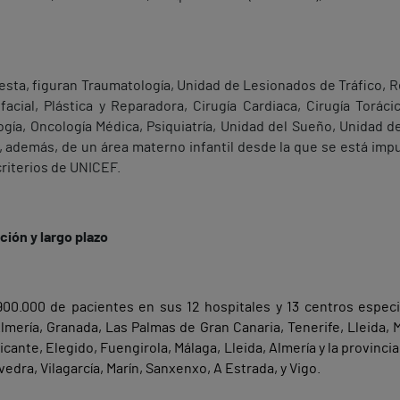
sta, figuran Traumatología, Unidad de Lesionados de Tráfico, Reh
ofacial, Plástica y Reparadora, Cirugía Cardiaca, Cirugía Toráci
gía, Oncología Médica, Psiquiatría, Unidad del Sueño, Unidad de
además, de un área materno infantil desde la que se está impu
criterios de UNICEF.
ción y largo plazo
00.000 de pacientes en sus 12 hospitales y 13 centros espec
mería, Granada, Las Palmas de Gran Canaria, Tenerife, Lleida, M
icante, Elegido, Fuengirola, Málaga, Lleida, Almería y la provin
edra, Vilagarcía, Marín, Sanxenxo, A Estrada, y Vigo.