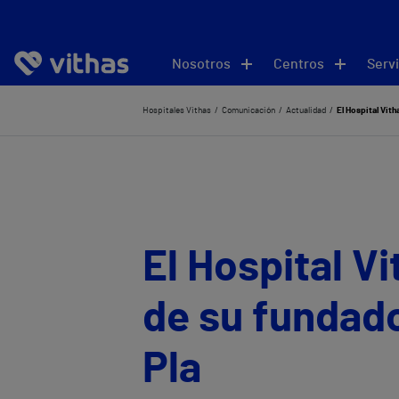
Nosotros
Centros
Servi
Hospitales Vithas
Comunicación
Actualidad
El Hospital Vith
El Hospital V
de su fundado
Pla