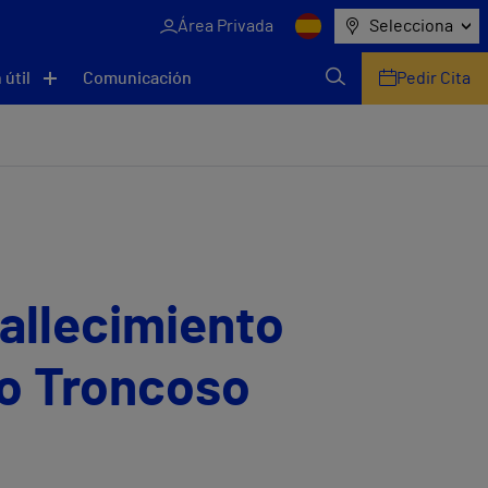
Área Privada
Selecciona
 útil
Comunicación
Pedir Cita
fallecimiento
do Troncoso