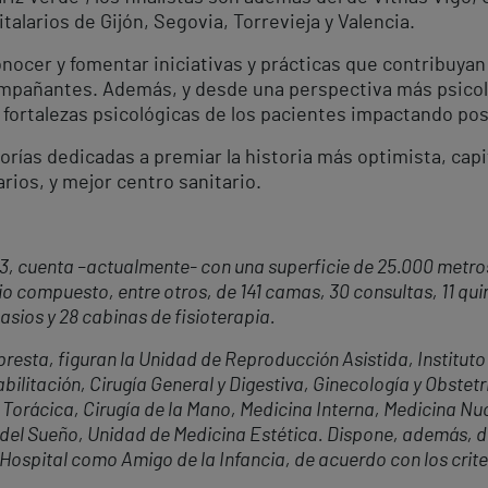
alarios de Gijón, Segovia, Torrevieja y Valencia.
nocer y fomentar iniciativas y prácticas que contribuyan
compañantes. Además, y desde una perspectiva más psico
 fortalezas psicológicas de los pacientes impactando pos
orías dedicadas a premiar la historia más optimista, cap
rios, y mejor centro sanitario.
63, cuenta –actualmente- con una superficie de 25.000 metro
o compuesto, entre otros, de 141 camas, 30 consultas, 11 qui
asios y 28 cabinas de fisioterapia.
resta, figuran la Unidad de Reproducción Asistida, Institut
litación, Cirugía General y Digestiva, Ginecología y Obstetric
Torácica, Cirugía de la Mano, Medicina Interna, Medicina Nu
del Sueño, Unidad de Medicina Estética. Dispone, además, de
 Hospital como Amigo de la Infancia, de acuerdo con los crit