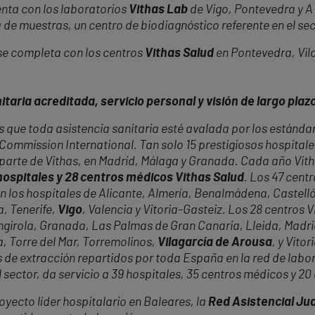
enta con los laboratorios
Vithas Lab
de Vigo, Pontevedra y A 
de muestras, un centro de biodiagnóstico referente en el sec
 se completa con los centros
Vithas Salud
en Pontevedra, Vil
taria acreditada, servicio personal y visión de largo plaz
 que toda asistencia sanitaria esté avalada por los estándar
t Commission International. Tan solo 15 prestigiosos hospital
 parte de Vithas, en Madrid, Málaga y Granada. Cada año Vit
hospitales y 28 centros médicos Vithas Salud
. Los 47 centr
can los hospitales de Alicante, Almería, Benalmádena, Castel
a, Tenerife,
Vigo
, Valencia y Vitoria-Gasteiz. Los 28 centros 
uengirola, Granada, Las Palmas de Gran Canaria, Lleida, Madr
la, Torre del Mar, Torremolinos,
Vilagarcía de Arousa
, y Vito
de extracción repartidos por toda España en la red de labo
el sector, da servicio a 39 hospitales, 35 centros médicos y 20
oyecto líder hospitalario en Baleares, la
Red Asistencial J