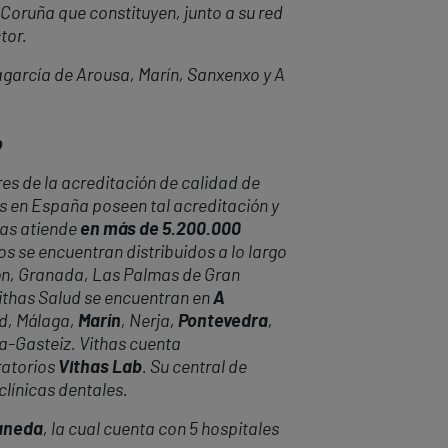
Coruña que constituyen, junto a su red
tor.
agarcía de Arousa, Marín, Sanxenxo y A
o
es de la acreditación de calidad de
es en España poseen tal acreditación y
has atiende
en más de 5.200.000
os se encuentran distribuidos a lo largo
lón, Granada, Las Palmas de Gran
Vithas Salud se encuentran en
A
id, Málaga,
Marín
, Nerja,
Pontevedra
,
ria-Gasteiz. Vithas cuenta
ratorios
Vithas Lab
. Su central de
 clínicas dentales.
uaneda
, la cual cuenta con 5 hospitales