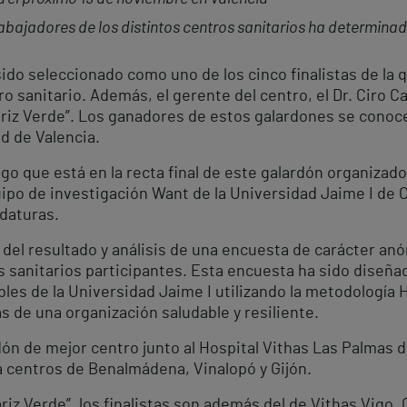
bajadores de los distintos centros sanitarios ha determinado
 sido seleccionado como uno de los cinco finalistas de la 
 sanitario. Además, el gerente del centro, el Dr. Ciro C
ariz Verde”. Los ganadores de estos galardones se conoc
ad de Valencia.
lego que está en la recta final de este galardón organiza
po de investigación Want de la Universidad Jaime I de Ca
daturas.
e del resultado y análisis de una encuesta de carácter anó
os sanitarios participantes. Esta encuesta ha sido diseñ
bles de la Universidad Jaime I utilizando la metodología
as de una organización saludable y resiliente.
rdón de mejor centro junto al Hospital Vithas Las Palmas 
a centros de Benalmádena, Vinalopó y Gijón.
riz Verde”, los finalistas son además del de Vithas Vigo,