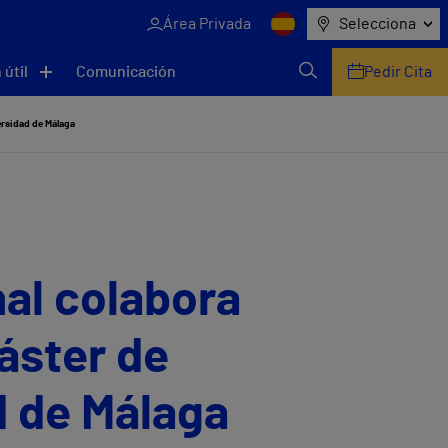
Área Privada
Selecciona
 útil
Comunicación
Pedir Cita
versidad de Málaga
nal colabora
áster de
d de Málaga