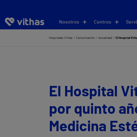
Nosotros
Centros
Servi
Hospitales Vithas
Comunicación
Actualidad
El Hospital Vith
El Hospital V
por quinto añ
Medicina Esté