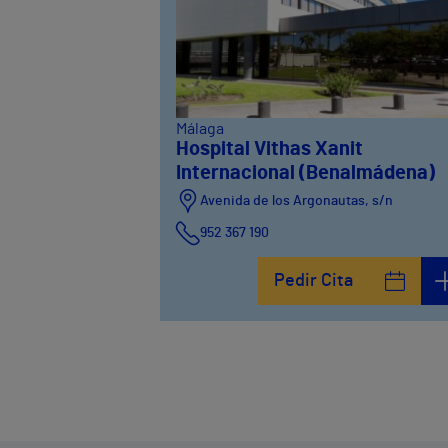
Málaga
Hospital Vithas Xanit
Internacional (Benalmádena)
Avenida de los Argonautas, s/n
952 367 190
Avenida del Cosmo , 4
Pedir Cita
952 56 19 51