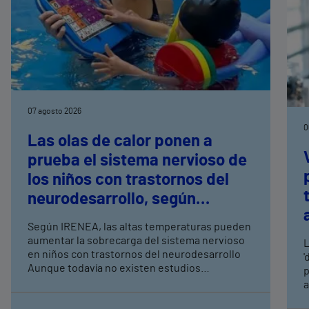
07 agosto 2026
0
Las olas de calor ponen a
prueba el sistema nervioso de
los niños con trastornos del
neurodesarrollo, según
expertos en
Según IRENEA, las altas temperaturas pueden
neurorrehabilitación
aumentar la sobrecarga del sistema nervioso
L
pediátrica de Vithas
en niños con trastornos del neurodesarrollo
'
Aunque todavía no existen estudios
p
específicos, la evidencia científica permite
a
comprender por qué el calor puede influir en la
c