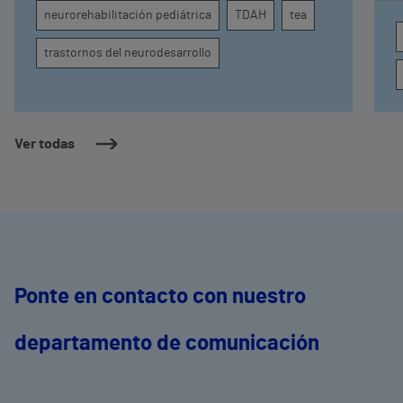
atención, la regulación emocional y la
d
neurorehabilitación pediátrica
TDAH
tea
conducta
s
trastornos del neurodesarrollo
Ver todas
Ponte en contacto con nuestro
departamento de comunicación