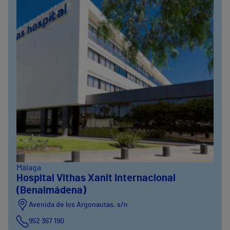
Málaga
Hospital Vithas Xanit Internacional
(Benalmádena)
Avenida de los Argonautas, s/n
952 367 190