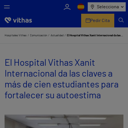
Selecciona
Pedir Cita
Nosotros
Hospitales Vithas
Comunicación
Actualidad
El Hospital Vithas Xanit Internacional da las claves a más de cien estudiantes para fortalecer su autoestima
Centros
El Hospital Vithas Xanit
Servicios de salud
Internacional da las claves a
Equipo médico y asistencial
más de cien estudiantes para
Información útil
fortalecer su autoestima
Comunicación