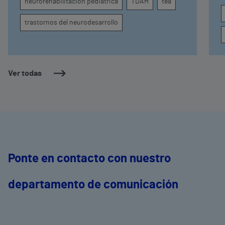
neurorehabilitación pediátrica
TDAH
tea
conducta
s
trastornos del neurodesarrollo
Ver todas
Ponte en contacto con nuestro
departamento de comunicación