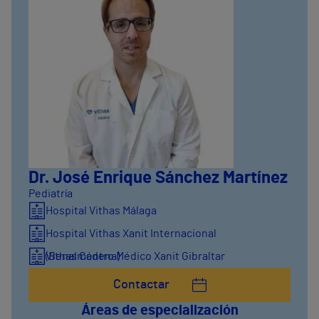
Dr. José Enrique Sánchez Martínez
Pediatría
Hospital Vithas Málaga
Hospital Vithas Xanit Internacional
(Benalmádena)
Vithas Centro Médico Xanit Gibraltar
Contactar
Áreas de especialización