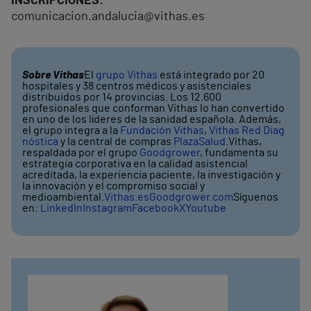
INSCRIPCIONES:
comunicacion.andalucia@vithas.es
Sobre Vithas
El
grupo Vithas
está integrado por 20
hospitales y 38 centros médicos y asistenciales
distribuidos por 14 provincias. Los 12.600
profesionales que conforman Vithas lo han convertido
en uno de los líderes de la sanidad española. Además,
el grupo integra a la
Fundación Vithas
,
Vithas Red Diag
nóstica
y la central de compras
PlazaSalud
.
Vithas,
respaldada por el grupo
Goodgrower
, fundamenta su
estrategia corporativa en la calidad asistencial
acreditada, la experiencia paciente, la investigación y
la innovación y el compromiso social y
medioambiental.
Vithas.es
Goodgrower.com
Síguenos
en:
LinkedIn
Instagram
Facebook
X
Youtube