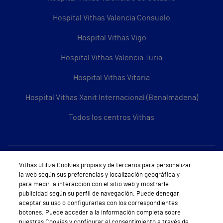
Hospital Vithas Valencia Consuelo
Hospital Vithas Vigo
Hospital Vithas Valencia Turia
Hospital Vithas Vitoria
Hospital Vithas Xanit Internacional (Benalmádena)
Todos los centros Vithas
Sobre Vithas
Vithas utiliza Cookies propias y de terceros para personalizar
la web según sus preferencias y localización geográfica y
Quiénes somos
para medir la interacción con el sitio web y mostrarle
publicidad según su perfil de navegación. Puede denegar,
Trabajar en Vithas
aceptar su uso o configurarlas con los correspondientes
botones. Puede acceder a la información completa sobre
Teléfono Cita Médica
nuestras Cookies y configurar el consentimiento a través de