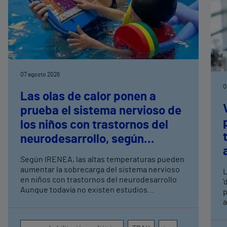
07 agosto 2026
0
Las olas de calor ponen a
prueba el sistema nervioso de
los niños con trastornos del
neurodesarrollo, según
expertos en
Según IRENEA, las altas temperaturas pueden
neurorrehabilitación
aumentar la sobrecarga del sistema nervioso
L
pediátrica de Vithas
en niños con trastornos del neurodesarrollo
'
Aunque todavía no existen estudios
p
específicos, la evidencia científica permite
a
comprender por qué el calor puede influir en la
c
atención, la regulación emocional y la
d