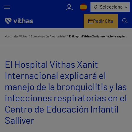
Selecciona
Pedir Cita
Nosotros
Hospitales Vithas
Comunicación
Actualidad
El Hospital Vithas Xanit Internacional explicará el manejo de la bronquiolitis y las infecciones respiratorias en el Centro de Educación Infantil Salliver
Centros
El Hospital Vithas Xanit
Servicios de salud
Internacional explicará el
Equipo médico y asistencial
manejo de la bronquiolitis y las
Información útil
infecciones respiratorias en el
Comunicación
Centro de Educación Infantil
Salliver