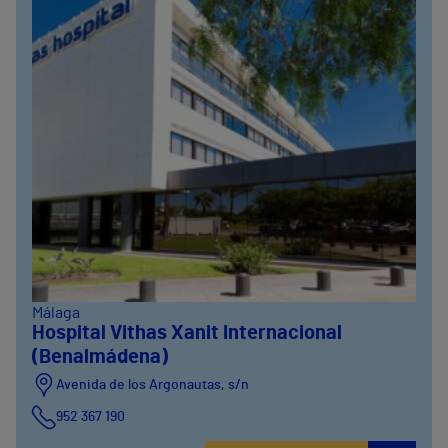
Málaga
Hospital Vithas Xanit Internacional
(Benalmádena)
Avenida de los Argonautas, s/n
952 367 190