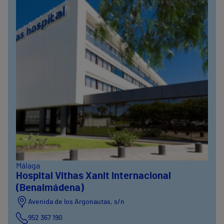
Málaga
Hospital Vithas Xanit Internacional
(Benalmádena)
Avenida de los Argonautas, s/n
952 367 190