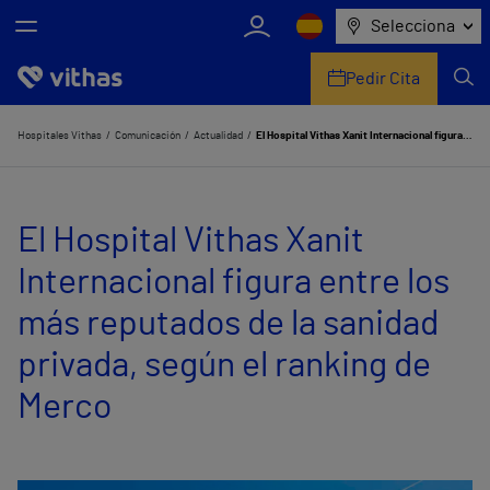
Selecciona
Pedir Cita
Nosotros
Hospitales Vithas
Comunicación
Actualidad
El Hospital Vithas Xanit Internacional figura entre los más reputados de la sanidad privada, según el ranking de Merco
Centros
El Hospital Vithas Xanit
Servicios de salud
Internacional figura entre los
Equipo médico y asistencial
más reputados de la sanidad
Información útil
privada, según el ranking de
Comunicación
Merco