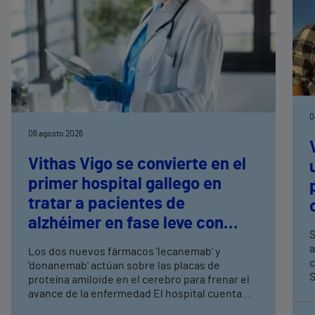
0
06 agosto 2026
Vithas Vigo se convierte en el
primer hospital gallego en
tratar a pacientes de
alzhéimer en fase leve con
S
terapias antiamiloide
a
Los dos nuevos fármacos 'lecanemab' y
c
'donanemab' actúan sobre las placas de
S
proteína amiloide en el cerebro para frenar el
avance de la enfermedad El hospital cuenta
con cuatro neurólogos y tecnología de