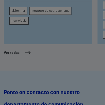
diagnóstico por imagen para el exhaustivo
seguimiento clínico de cada paciente
alzheimer
instituto de neurociencias
neurología
Ver todas
Ponte en contacto con nuestro
departamento de comunicación