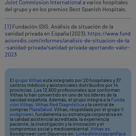
Joint Commission International
a varios hospitales
del grupo y en los premios Best Spanish Hospitals.
[1]
Fundación IDIS. Análisis de situación de la
sanidad privada en España (2023).
https://www.fund
acionidis.com/informes/analisis-de-situacion-de-la
-sanidad-privada/sanidad-privada-aportando-valor-
2023
El
grupo Vithas
está integrado por 20 hospitales y 37
centros médicos y asistenciales distribuidos por 14
provincias. Los 12.600 profesionales que conforman
Vithas lo han convertido en uno de los líderes de la
sanidad española. Además, el grupo integra a la
Funda
ción Vithas
,
Vithas Red Diagnóstica
y la central de
compras
PlazaSalud
. Vithas, respaldada por el grupo
G
oodgrower
, fundamenta su estrategia corporativa en
la calidad asistencial acreditada, la experiencia
paciente, la investigación y la innovación y el
compromiso social y medioambiental.
Vithas.es
Goodgrower.com Síguenos en:
LinkedIn
Instagram
Face