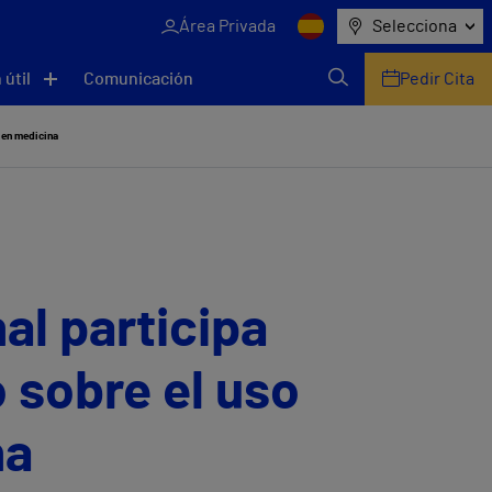
Área Privada
Selecciona
 útil
Comunicación
Pedir Cita
l en medicina
al participa
 sobre el uso
na