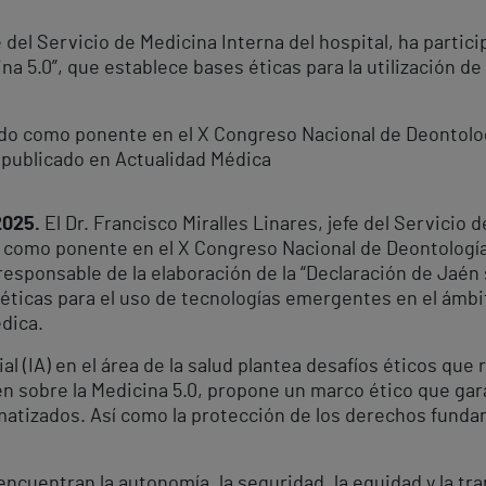
fe del Servicio de Medicina Interna del hospital, ha partici
na 5.0”, que establece bases éticas para la utilización d
ado como ponente en el X Congreso Nacional de Deontolog
publicado en Actualidad Médica
2025.
El Dr. Francisco Miralles Linares, jefe del Servicio 
o como ponente en el X Congreso Nacional de Deontologí
responsable de la elaboración de la “Declaración de Jaén 
ticas para el uso de tecnologías emergentes en el ámbit
édica.
cial (IA) en el área de la salud plantea desafíos éticos qu
én sobre la Medicina 5.0, propone un marco ético que ga
matizados. Así como la protección de los derechos fundam
encuentran la autonomía, la seguridad, la equidad y la tr