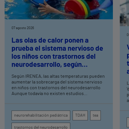
07 agosto 2026
0
Las olas de calor ponen a
prueba el sistema nervioso de
los niños con trastornos del
neurodesarrollo, según
expertos en
Según IRENEA, las altas temperaturas pueden
neurorrehabilitación
aumentar la sobrecarga del sistema nervioso
L
pediátrica de Vithas
en niños con trastornos del neurodesarrollo
'
Aunque todavía no existen estudios
p
específicos, la evidencia científica permite
a
comprender por qué el calor puede influir en la
c
atención, la regulación emocional y la
d
neurorehabilitación pediátrica
TDAH
tea
conducta
s
trastornos del neurodesarrollo