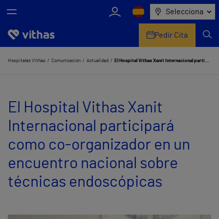
Selecciona
Pedir Cita
Nosotros
Hospitales Vithas
Comunicación
Actualidad
El Hospital Vithas Xanit Internacional participará como co-organizador en un encuentro nacional sobre técnicas endoscópicas
Centros
El Hospital Vithas Xanit
Servicios de salud
Internacional participará
Equipo médico y asistencial
como co-organizador en un
Información útil
encuentro nacional sobre
Comunicación
técnicas endoscópicas