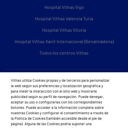
Hospital Vithas Vigo
Hospital Vithas Valencia Turia
Hospital Vithas Vitoria
Hospital Vithas Xanit Internacional (Benalmádena)
Todos los centros Vithas
Sobre Vithas
Vithas utiliza Cookies propias y de terceros para personalizar
la web según sus preferencias y localización geográfica y
Quiénes somos
para medir la interacción con el sitio web y mostrarle
publicidad según su perfil de navegación. Puede denegar,
Trabajar en Vithas
aceptar su uso o configurarlas con los correspondientes
botones. Puede acceder a la información completa sobre
Teléfono Cita Médica
nuestras Cookies y configurar el consentimiento a través de
la Política de Cookies (también accesible desde el pie de
Teléfono Atención al Cliente
página). Alguna de las Cookies podría suponer una