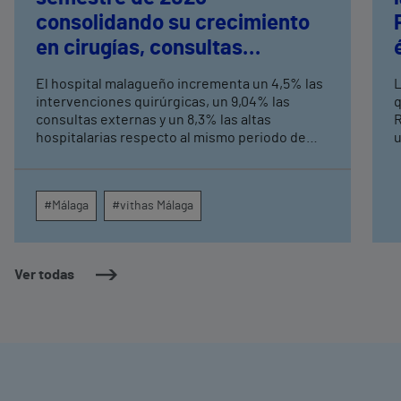
consolidando su crecimiento
en cirugías, consultas
externas y altas hospitalarias
El hospital malagueño incrementa un 4,5% las
L
intervenciones quirúrgicas, un 9,04% las
q
consultas externas y un 8,3% las altas
R
hospitalarias respecto al mismo periodo de
u
2025, consolidando su crecimiento asistencial.
e
La red de centros médicos de Vithas en la
N
provincia dispara un 140% las intervenciones
c
#Málaga
#vithas Málaga
quirúrgicas ambulatorias y un 7% las consultas
e
externas, con un papel destacado de unidades
g
como oftalmología, aparato digestivo,
c
dermatología y cirugía general.
c
Ver todas
m
e