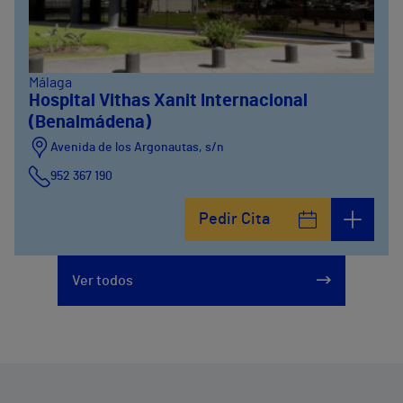
Málaga
Hospital Vithas Xanit Internacional
(Benalmádena)
Avenida de los Argonautas, s/n
952 367 190
Avenida del Cosmo , 4
Pedir Cita
952 56 19 51
Ver todos