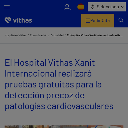
Selecciona
Pedir Cita
Nosotros
Hospitales Vithas
Comunicación
Actualidad
El Hospital Vithas Xanit Internacional realizará pruebas gratuitas para la detección precoz de patologías cardiovasculares
Centros
El Hospital Vithas Xanit
Servicios de salud
Internacional realizará
Equipo médico y asistencial
pruebas gratuitas para la
Información útil
detección precoz de
Comunicación
patologías cardiovasculares