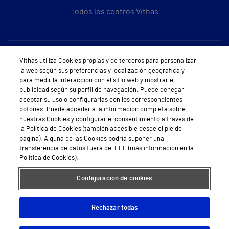
Todos los centros Vithas
Sobre Vithas
Vithas utiliza Cookies propias y de terceros para personalizar
la web según sus preferencias y localización geográfica y
Quiénes somos
para medir la interacción con el sitio web y mostrarle
publicidad según su perfil de navegación. Puede denegar,
Trabajar en Vithas
aceptar su uso o configurarlas con los correspondientes
botones. Puede acceder a la información completa sobre
Teléfono Cita Médica
nuestras Cookies y configurar el consentimiento a través de
la Política de Cookies (también accesible desde el pie de
Teléfono Atención al Cliente
página). Alguna de las Cookies podría suponer una
transferencia de datos fuera del EEE (más información en la
Política de seguridad y salud en el trabajo
Política de Cookies).
Conoce a Supervita
Configuración de cookies
Rechazar todas
Aviso Legal
Política de cookies
Política de privacidad
Mapa web
Protección de datos