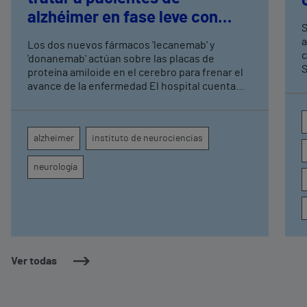
alzhéimer en fase leve con
S
terapias antiamiloide
a
Los dos nuevos fármacos 'lecanemab' y
c
'donanemab' actúan sobre las placas de
S
proteína amiloide en el cerebro para frenar el
avance de la enfermedad El hospital cuenta
con cuatro neurólogos y tecnología de
diagnóstico por imagen para el exhaustivo
seguimiento clínico de cada paciente
alzheimer
instituto de neurociencias
neurología
Ver todas