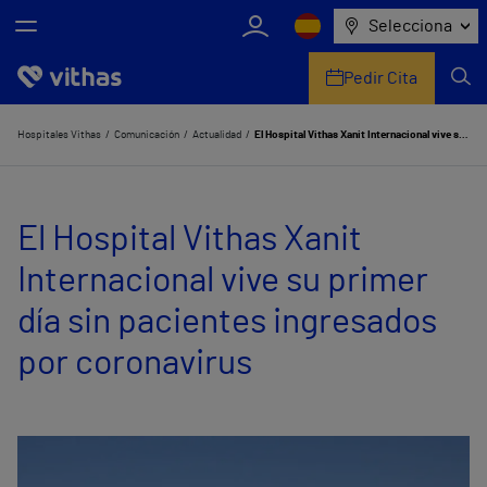
Selecciona
Pedir Cita
Nosotros
Hospitales Vithas
Comunicación
Actualidad
El Hospital Vithas Xanit Internacional vive su primer día sin pacientes ingresados por coronavirus
Centros
El Hospital Vithas Xanit
Servicios de salud
Internacional vive su primer
Equipo médico y asistencial
día sin pacientes ingresados
Información útil
por coronavirus
Comunicación