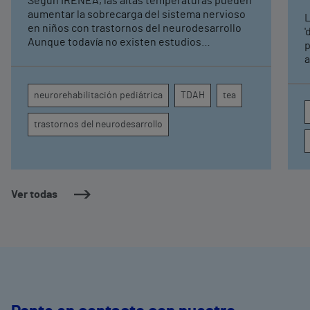
Según IRENEA, las altas temperaturas pueden
neurorrehabilitación
aumentar la sobrecarga del sistema nervioso
L
pediátrica de Vithas
en niños con trastornos del neurodesarrollo
'
Aunque todavía no existen estudios
p
específicos, la evidencia científica permite
a
comprender por qué el calor puede influir en la
c
atención, la regulación emocional y la
d
neurorehabilitación pediátrica
TDAH
tea
conducta
s
trastornos del neurodesarrollo
Ver todas