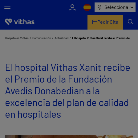
Selecciona
Pedir Cita
Nosotros
Hospitales Vithas
Comunicación
Actualidad
El hospital Vithas Xanit recibe el Premio de la Fundación Avedis Donabedian a la excelencia del plan de calidad en hospitales
Centros
El hospital Vithas Xanit recibe
Servicios de salud
el Premio de la Fundación
Equipo médico y asistencial
Avedis Donabedian a la
Información útil
excelencia del plan de calidad
Comunicación
en hospitales