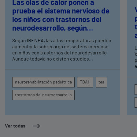
Las olas de calor ponen a
prueba el sistema nervioso de
los niños con trastornos del
neurodesarrollo, según
expertos en
Según IRENEA, las altas temperaturas pueden
neurorrehabilitación
aumentar la sobrecarga del sistema nervioso
L
pediátrica de Vithas
en niños con trastornos del neurodesarrollo
'
Aunque todavía no existen estudios
p
específicos, la evidencia científica permite
a
comprender por qué el calor puede influir en la
c
atención, la regulación emocional y la
d
neurorehabilitación pediátrica
TDAH
tea
conducta
s
trastornos del neurodesarrollo
Ver todas