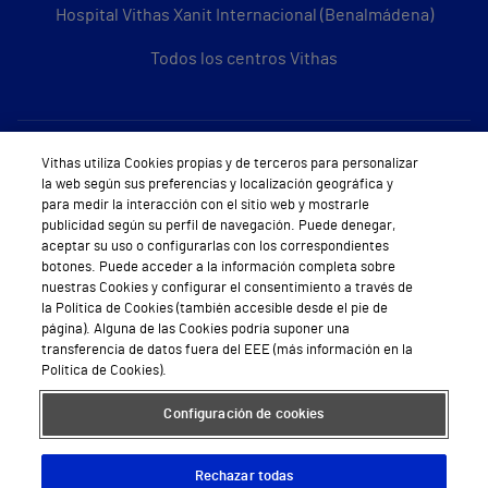
Hospital Vithas Xanit Internacional (Benalmádena)
Todos los centros Vithas
Sobre Vithas
Vithas utiliza Cookies propias y de terceros para personalizar
la web según sus preferencias y localización geográfica y
Quiénes somos
para medir la interacción con el sitio web y mostrarle
publicidad según su perfil de navegación. Puede denegar,
Trabajar en Vithas
aceptar su uso o configurarlas con los correspondientes
botones. Puede acceder a la información completa sobre
Teléfono Cita Médica
nuestras Cookies y configurar el consentimiento a través de
la Política de Cookies (también accesible desde el pie de
Teléfono Atención al Cliente
página). Alguna de las Cookies podría suponer una
transferencia de datos fuera del EEE (más información en la
Política de seguridad y salud en el trabajo
Política de Cookies).
Conoce a Supervita
Configuración de cookies
Rechazar todas