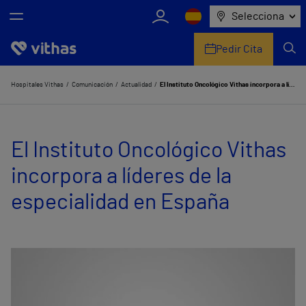
Selecciona
Pedir Cita
Nosotros
Hospitales Vithas
Comunicación
Actualidad
El Instituto Oncológico Vithas incorpora a líderes de la especialidad en España
Centros
El Instituto Oncológico Vithas
Servicios de salud
incorpora a líderes de la
Equipo médico y asistencial
especialidad en España
Información útil
Comunicación