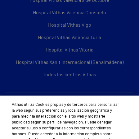
Hospital Vithas Valencia 9 de Octubre
Hospital Vithas Valencia Consuelo
Hospital Vithas Vigo
Hospital Vithas Valencia Turia
Hospital Vithas Vitoria
Hospital Vithas Xanit Internacional (Benalmádena)
Todos los centros Vithas
Sobre Vithas
Vithas utiliza Cookies propias y de terceros para personalizar
la web según sus preferencias y localización geográfica y
Quiénes somos
para medir la interacción con el sitio web y mostrarle
publicidad según su perfil de navegación. Puede denegar,
Trabajar en Vithas
aceptar su uso o configurarlas con los correspondientes
botones. Puede acceder a la información completa sobre
Teléfono Cita Médica