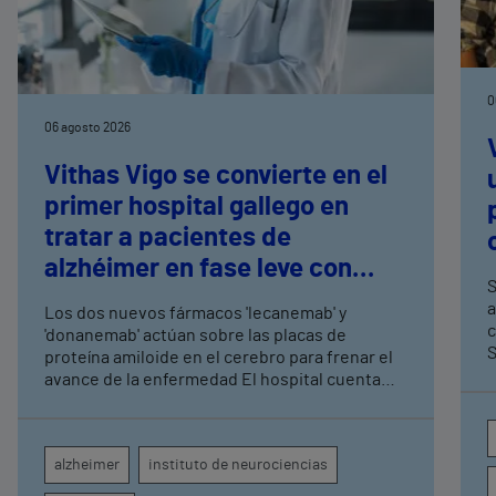
0
06 agosto 2026
Vithas Vigo se convierte en el
primer hospital gallego en
tratar a pacientes de
alzhéimer en fase leve con
S
terapias antiamiloide
a
Los dos nuevos fármacos 'lecanemab' y
c
'donanemab' actúan sobre las placas de
S
proteína amiloide en el cerebro para frenar el
avance de la enfermedad El hospital cuenta
con cuatro neurólogos y tecnología de
diagnóstico por imagen para el exhaustivo
seguimiento clínico de cada paciente
alzheimer
instituto de neurociencias