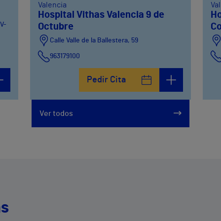
Valencia
Va
Hospital Vithas Valencia 9 de
Ho
CV-
Octubre
Co
Calle Valle de la Ballestera, 59
963179100
Pedir Cita
Ver todos
as