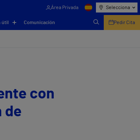
Área Privada
Selecciona
 útil
Comunicación
Pedir Cita
iente con
n de