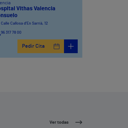
lencia
spital Vithas Valencia
nsuelo
Calle Callosa d’En Sarrià, 12
96 317 78 00
Pedir Cita
Ver todas