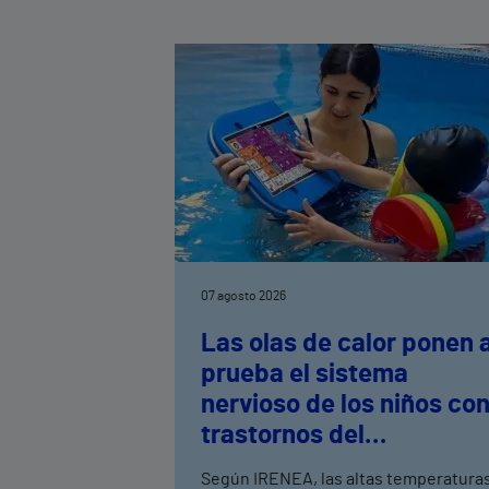
07 agosto 2026
Las olas de calor ponen 
prueba el sistema
nervioso de los niños co
trastornos del
neurodesarrollo, según
Según IRENEA, las altas temperatura