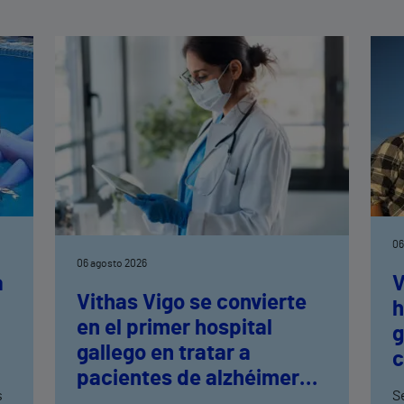
06
06 agosto 2026
a
V
Vithas Vigo se convierte
h
en el primer hospital
n
g
gallego en tratar a
c
pacientes de alzhéimer
t
s
Se
en fase leve con terapias