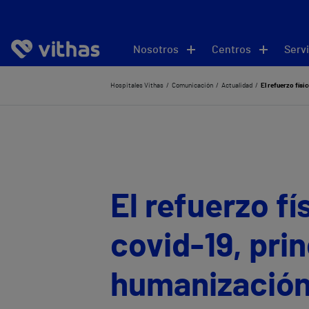
Nosotros
Centros
Servi
Hospitales Vithas
Comunicación
Actualidad
El refuerzo físi
El refuerzo f
covid-19, prin
humanización