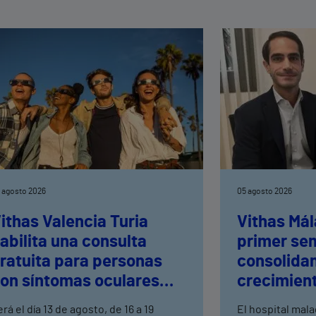
 agosto 2026
05 agosto 2026
ithas Valencia Turia
Vithas Mál
abilita una consulta
primer se
ratuita para personas
consolida
on síntomas oculares
crecimient
ras el eclipse solar
consultas 
rá el día 13 de agosto, de 16 a 19
El hospital mal