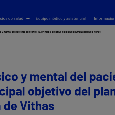
cios de salud
Equipo médico y asistencial
Información
co y mental del paciente con covid-19, principal objetivo del plan de humanización de Vithas
ísico y mental del pac
cipal objetivo del pla
 de Vithas