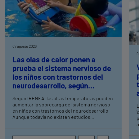
07 agosto 2026
0
Las olas de calor ponen a
prueba el sistema nervioso de
los niños con trastornos del
neurodesarrollo, según
expertos en
Según IRENEA, las altas temperaturas pueden
neurorrehabilitación
aumentar la sobrecarga del sistema nervioso
L
pediátrica de Vithas
en niños con trastornos del neurodesarrollo
'
Aunque todavía no existen estudios
p
específicos, la evidencia científica permite
a
comprender por qué el calor puede influir en la
c
atención, la regulación emocional y la
d