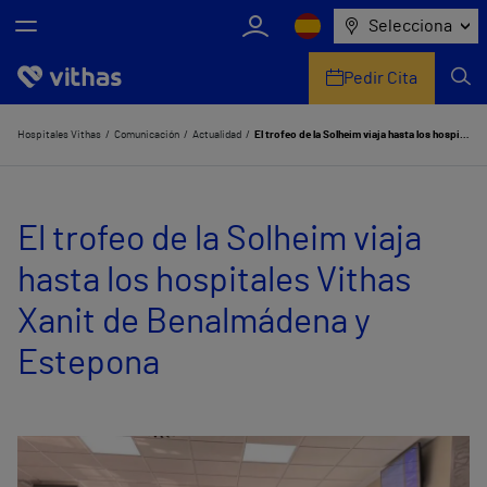
Selecciona
Pedir Cita
Nosotros
Hospitales Vithas
Comunicación
Actualidad
El trofeo de la Solheim viaja hasta los hospitales Vithas Xanit de Benalmádena y Estepona
Centros
El trofeo de la Solheim viaja
Servicios de salud
hasta los hospitales Vithas
Equipo médico y asistencial
Xanit de Benalmádena y
Información útil
Estepona
Comunicación