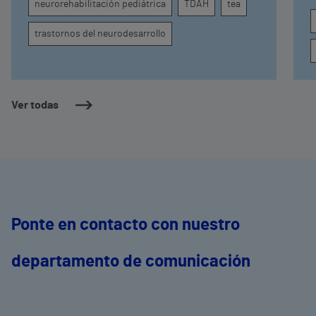
neurorehabilitación pediátrica
TDAH
tea
conducta
s
trastornos del neurodesarrollo
Ver todas
Ponte en contacto con nuestro
departamento de comunicación