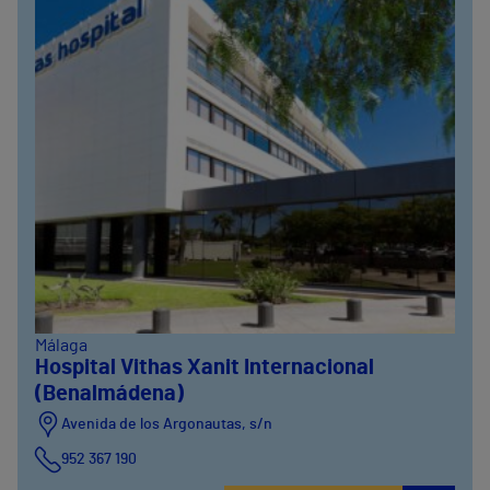
Málaga
Hospital Vithas Xanit Internacional
(Benalmádena)
Avenida de los Argonautas, s/n
952 367 190