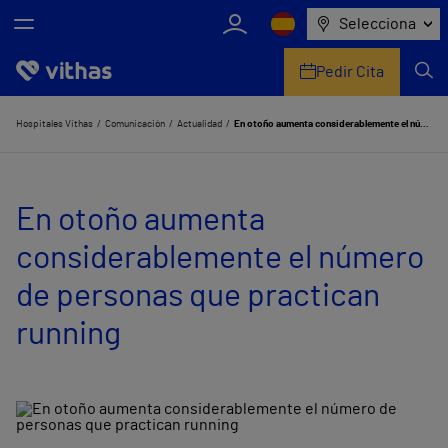
Selecciona
Pedir Cita
Nosotros
Hospitales Vithas
Comunicación
Actualidad
En otoño aumenta considerablemente el número de personas que practican running
Centros
En otoño aumenta
Servicios de salud
considerablemente el número
Equipo médico y asistencial
de personas que practican
Información útil
running
Comunicación