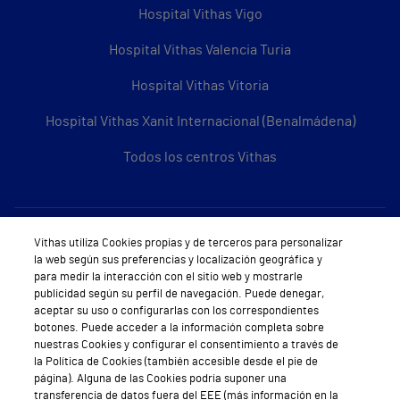
Hospital Vithas Vigo
Hospital Vithas Valencia Turia
Hospital Vithas Vitoria
Hospital Vithas Xanit Internacional (Benalmádena)
Todos los centros Vithas
Sobre Vithas
Vithas utiliza Cookies propias y de terceros para personalizar
la web según sus preferencias y localización geográfica y
Quiénes somos
para medir la interacción con el sitio web y mostrarle
publicidad según su perfil de navegación. Puede denegar,
Trabajar en Vithas
aceptar su uso o configurarlas con los correspondientes
botones. Puede acceder a la información completa sobre
Teléfono Cita Médica
nuestras Cookies y configurar el consentimiento a través de
la Política de Cookies (también accesible desde el pie de
Teléfono Atención al Cliente
página). Alguna de las Cookies podría suponer una
transferencia de datos fuera del EEE (más información en la