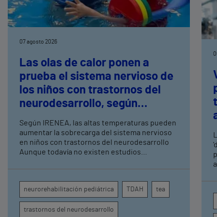
07 agosto 2026
0
Las olas de calor ponen a
prueba el sistema nervioso de
los niños con trastornos del
neurodesarrollo, según
expertos en
Según IRENEA, las altas temperaturas pueden
neurorrehabilitación
aumentar la sobrecarga del sistema nervioso
L
pediátrica de Vithas
en niños con trastornos del neurodesarrollo
'
Aunque todavía no existen estudios
p
específicos, la evidencia científica permite
a
comprender por qué el calor puede influir en la
c
atención, la regulación emocional y la
d
neurorehabilitación pediátrica
TDAH
tea
conducta
s
trastornos del neurodesarrollo