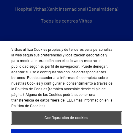
Hospital Vithas Xanit Internacional (Benalmádena)
Todos los centros Vithas
Sobre Vithas
Vithas utiliza Cookies propias y de terceros para personalizar
la web según sus preferencias y localización geográfica y
Quiénes somos
para medir la interacción con el sitio web y mostrarle
publicidad según su perfil de navegación. Puede denegar,
Trabajar en Vithas
aceptar su uso o configurarlas con los correspondientes
botones. Puede acceder a la información completa sobre
Teléfono Cita Médica
nuestras Cookies y configurar el consentimiento a través de
la Política de Cookies (también accesible desde el pie de
Teléfono Atención al Cliente
página). Alguna de las Cookies podría suponer una
transferencia de datos fuera del EEE (más información en la
Política de seguridad y salud en el trabajo
Política de Cookies).
Conoce a Supervita
Configuración de cookies