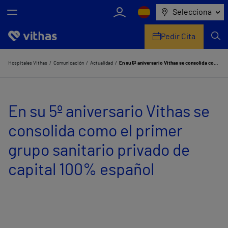
Selecciona
Pedir Cita
Nosotros
Hospitales Vithas
Comunicación
Actualidad
En su 5º aniversario Vithas se consolida como el primer grupo sanitario privado de capital 100% español
Centros
En su 5º aniversario Vithas se
Servicios de salud
consolida como el primer
Equipo médico y asistencial
grupo sanitario privado de
Información útil
capital 100% español
Comunicación