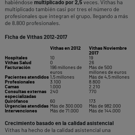
habiéndose
multiplicado por 2,5
veces. Vithas ha
multiplicado también casi por tres el número de
profesionales que integran el grupo, llegando a más
de 8.800 profesionales.
Ficha de Vithas 2012-2017
Vithas en 2012
Vithas Noviembre
2017
Hospitales
10
19
Vithas Salud
0
26
Facturación
196 millones de
Más de 500
euros
millones de euros
Pacientes atendidos
1,5 millones
Más de 4,5 millones
Profesionales
3.100
8.800
Camas
1.000
2.210
Consultas externas
240
770
especializadas
Quirófanos
60
173
Urgencias atendidas
Más de 300.000
Más de 982.000
Intervenciones
Más de 71.000
Más de 144.000
Crecimiento basado en la calidad asistencial
Vithas ha hecho de la calidad asistencial una