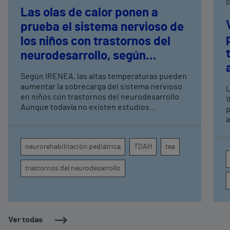
0
Las olas de calor ponen a
prueba el sistema nervioso de
los niños con trastornos del
neurodesarrollo, según
expertos en
Según IRENEA, las altas temperaturas pueden
neurorrehabilitación
aumentar la sobrecarga del sistema nervioso
L
pediátrica de Vithas
en niños con trastornos del neurodesarrollo
'
Aunque todavía no existen estudios
p
específicos, la evidencia científica permite
a
comprender por qué el calor puede influir en la
c
atención, la regulación emocional y la
d
neurorehabilitación pediátrica
TDAH
tea
conducta
s
trastornos del neurodesarrollo
Ver todas