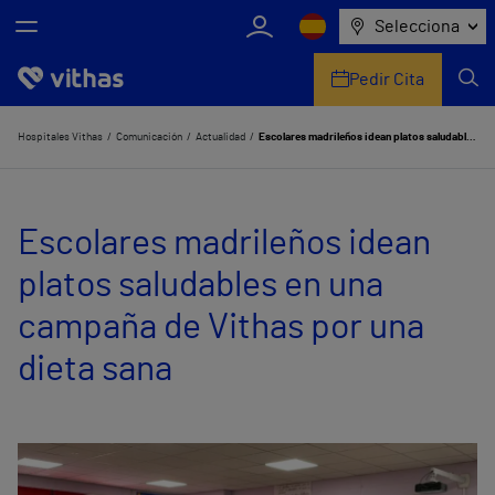
Selecciona
Pedir Cita
Nosotros
Hospitales Vithas
Comunicación
Actualidad
Escolares madrileños idean platos saludables en una campaña de Vithas por una dieta sana
Centros
Escolares madrileños idean
Servicios de salud
platos saludables en una
Equipo médico y asistencial
campaña de Vithas por una
Información útil
dieta sana
Comunicación