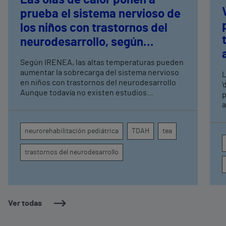
prueba el sistema nervioso de
los niños con trastornos del
neurodesarrollo, según
expertos en
Según IRENEA, las altas temperaturas pueden
neurorrehabilitación
aumentar la sobrecarga del sistema nervioso
L
pediátrica de Vithas
en niños con trastornos del neurodesarrollo
'
Aunque todavía no existen estudios
p
específicos, la evidencia científica permite
a
comprender por qué el calor puede influir en la
c
atención, la regulación emocional y la
d
neurorehabilitación pediátrica
TDAH
tea
conducta
s
trastornos del neurodesarrollo
Ver todas