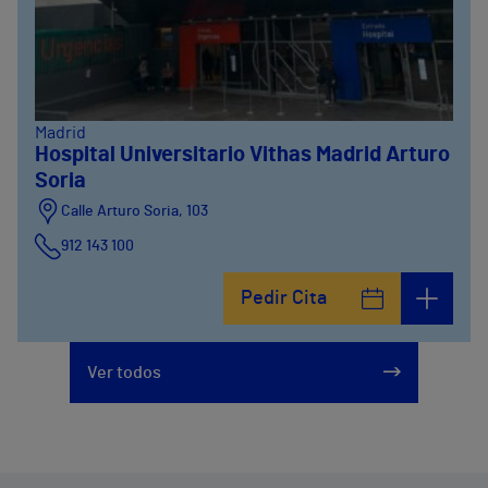
Madrid
Hospital Universitario Vithas Madrid Arturo
Soria
Calle Arturo Soria, 103
912 143 100
Calle Arturo Soria, 105
Pedir Cita
912 143 100
Calle Arturo Soria, 107
Ver todos
912 143 100