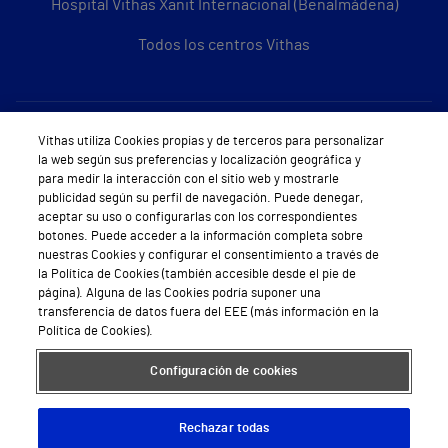
Hospital Vithas Xanit Internacional (Benalmádena)
Todos los centros Vithas
Sobre Vithas
Vithas utiliza Cookies propias y de terceros para personalizar
la web según sus preferencias y localización geográfica y
Quiénes somos
para medir la interacción con el sitio web y mostrarle
publicidad según su perfil de navegación. Puede denegar,
Trabajar en Vithas
aceptar su uso o configurarlas con los correspondientes
botones. Puede acceder a la información completa sobre
Teléfono Cita Médica
nuestras Cookies y configurar el consentimiento a través de
la Política de Cookies (también accesible desde el pie de
Teléfono Atención al Cliente
página). Alguna de las Cookies podría suponer una
transferencia de datos fuera del EEE (más información en la
Política de seguridad y salud en el trabajo
Política de Cookies).
Conoce a Supervita
Configuración de cookies
Rechazar todas