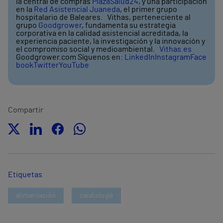
la central de compras
PlazaSalud24
, y una participación
en la
Red Asistencial Juaneda
, el primer grupo
hospitalario de Baleares. Vithas, perteneciente al
grupo
Goodgrower
, fundamenta su estrategia
corporativa en la calidad asistencial acreditada, la
experiencia paciente, la investigación y la innovación y
el compromiso social y medioambiental.
Vithas.es
Goodgrower.com Síguenos en:
LinkedIn
Instagram
Face
book
Twitter
YouTube
Compartir
Etiquetas
alimentación
cardiología