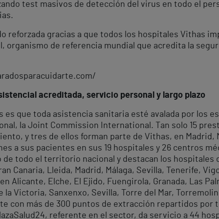
zando test masivos de detección del virus en todo el per
ias.
 reforzada gracias a que todos los hospitales Vithas im
, organismo de referencia mundial que acredita la seguri
paradosparacuidarte.com/
istencial acreditada, servicio personal y largo plazo
es que toda asistencia sanitaria esté avalada por los es
onal, la Joint Commission International. Tan solo 15 pre
ento, y tres de ellos forman parte de Vithas, en Madrid,
es a sus pacientes en sus 19 hospitales y 26 centros mé
o de todo el territorio nacional y destacan los hospitales
n Canaria, Lleida, Madrid, Málaga, Sevilla, Tenerife, Vigo
n Alicante, Elche, El Ejido, Fuengirola, Granada, Las Pal
la Victoria, Sanxenxo, Sevilla, Torre del Mar, Torremolino
te con más de 300 puntos de extracción repartidos por t
azaSalud24, referente en el sector, da servicio a 44 hos