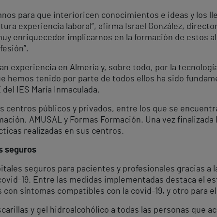
mnos para que interioricen conocimientos e ideas y los lle
tura experiencia laboral”, afirma Israel González, directo
uy enriquecedor implicarnos en la formación de estos a
fesión”.
ran experiencia en Almería y, sobre todo, por la tecnologí
ue hemos tenido por parte de todos ellos ha sido fundame
 del IES María Inmaculada.
s centros públicos y privados, entre los que se encuentr
ación, AMUSAL y Formas Formación. Una vez finalizada l
cticas realizadas en sus centros.
es seguros
itales seguros para pacientes y profesionales gracias a l
 covid-19. Entre las medidas implementadas destaca el es
 con síntomas compatibles con la covid-19, y otro para el
illas y gel hidroalcohólico a todas las personas que acu