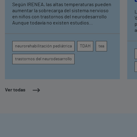
expertos en
Según IRENEA, las altas temperaturas pueden
neurorrehabilitación
aumentar la sobrecarga del sistema nervioso
L
pediátrica de Vithas
en niños con trastornos del neurodesarrollo
'
Aunque todavía no existen estudios
p
específicos, la evidencia científica permite
a
comprender por qué el calor puede influir en la
c
atención, la regulación emocional y la
d
neurorehabilitación pediátrica
TDAH
tea
conducta
s
trastornos del neurodesarrollo
Ver todas