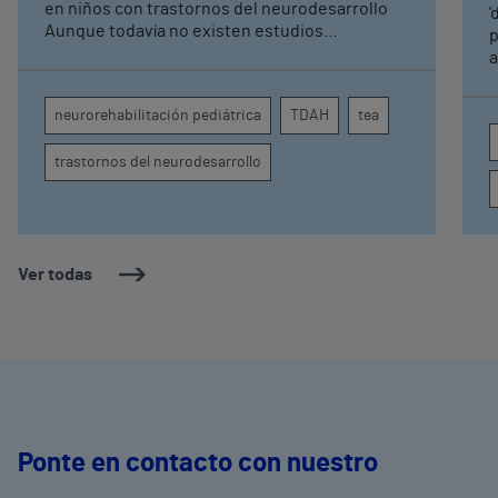
pediátrica de Vithas
en niños con trastornos del neurodesarrollo
'
Aunque todavía no existen estudios
p
específicos, la evidencia científica permite
a
comprender por qué el calor puede influir en la
c
atención, la regulación emocional y la
d
neurorehabilitación pediátrica
TDAH
tea
conducta
s
trastornos del neurodesarrollo
Ver todas
Ponte en contacto con nuestro