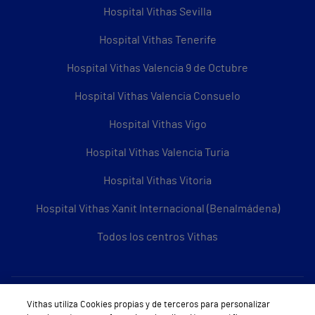
Hospital Vithas Sevilla
Hospital Vithas Tenerife
Hospital Vithas Valencia 9 de Octubre
Hospital Vithas Valencia Consuelo
Hospital Vithas Vigo
Hospital Vithas Valencia Turia
Hospital Vithas Vitoria
Hospital Vithas Xanit Internacional (Benalmádena)
Todos los centros Vithas
Sobre Vithas
Vithas utiliza Cookies propias y de terceros para personalizar