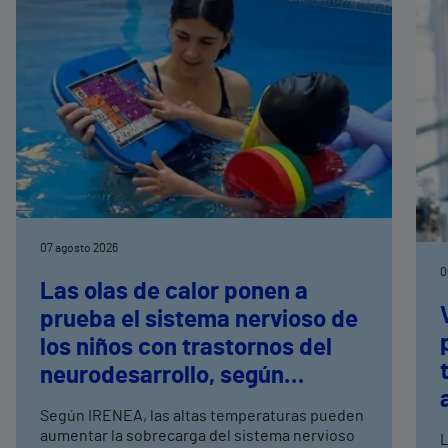
07 agosto 2026
0
Las olas de calor ponen a
prueba el sistema nervioso de
los niños con trastornos del
neurodesarrollo, según
expertos en
Según IRENEA, las altas temperaturas pueden
neurorrehabilitación
aumentar la sobrecarga del sistema nervioso
L