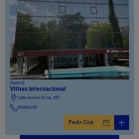
Madrid
Vithas Internacional
Calle Arturo Soria, 107
915905299
Pedir Cita