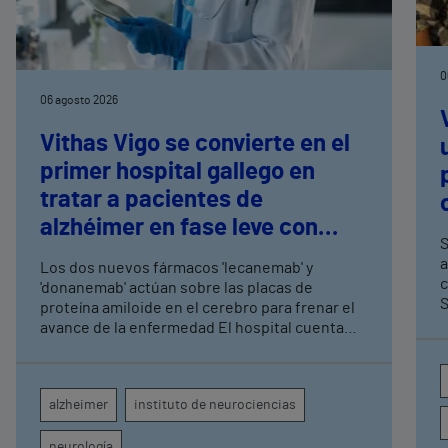
0
06 agosto 2026
Vithas Vigo se convierte en el
primer hospital gallego en
tratar a pacientes de
alzhéimer en fase leve con
S
terapias antiamiloide
a
Los dos nuevos fármacos 'lecanemab' y
c
'donanemab' actúan sobre las placas de
S
proteína amiloide en el cerebro para frenar el
avance de la enfermedad El hospital cuenta
con cuatro neurólogos y tecnología de
diagnóstico por imagen para el exhaustivo
seguimiento clínico de cada paciente
alzheimer
instituto de neurociencias
neurología