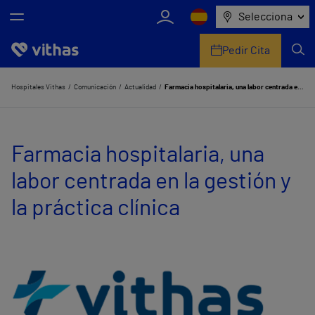
Selecciona
Pedir Cita
Nosotros
Hospitales Vithas
Comunicación
Actualidad
Farmacia hospitalaria, una labor centrada en la gestión y la práctica clínica
Centros
Farmacia hospitalaria, una
Servicios de salud
labor centrada en la gestión y
Equipo médico y asistencial
la práctica clínica
Información útil
Comunicación