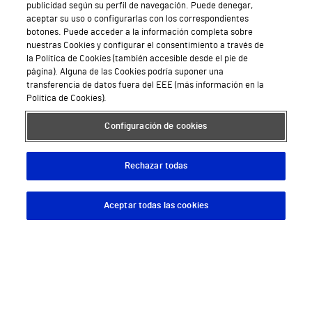
publicidad según su perfil de navegación. Puede denegar,
Hospital Vithas Valencia Consuelo
aceptar su uso o configurarlas con los correspondientes
botones. Puede acceder a la información completa sobre
Hospital Vithas Vigo
nuestras Cookies y configurar el consentimiento a través de
la Política de Cookies (también accesible desde el pie de
página). Alguna de las Cookies podría suponer una
Hospital Vithas Valencia Turia
transferencia de datos fuera del EEE (más información en la
Política de Cookies).
Hospital Vithas Vitoria
Configuración de cookies
Hospital Vithas Xanit Internacional (Benalmádena)
Todos los centros Vithas
Rechazar todas
Aceptar todas las cookies
Descargar App
Pedir cita
Sobre Vithas
Quiénes somos
Trabajar en Vithas
Teléfono Cita Médica