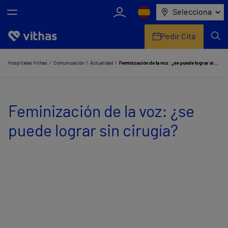
Selecciona
Pedir Cita
Nosotros
Hospitales Vithas
Comunicación
Actualidad
Feminización de la voz: ¿se puede lograr sin cirugía?
Centros
Feminización de la voz: ¿se
Servicios de salud
puede lograr sin cirugía?
Equipo médico y asistencial
Información útil
Comunicación