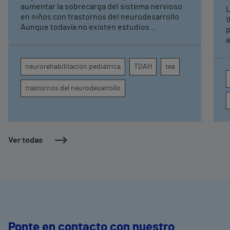
neurorrehabilitación
aumentar la sobrecarga del sistema nervioso
L
pediátrica de Vithas
en niños con trastornos del neurodesarrollo
'
Aunque todavía no existen estudios
p
específicos, la evidencia científica permite
a
comprender por qué el calor puede influir en la
c
atención, la regulación emocional y la
d
neurorehabilitación pediátrica
TDAH
tea
conducta
s
trastornos del neurodesarrollo
Ver todas
Ponte en contacto con nuestro