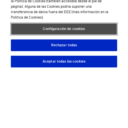
la Política de Cookies (también accesible desde el pie de
Servicios de salud privada
página). Alguna de las Cookies podría suponer una
transferencia de datos fuera del EEE (más información en la
Urgencias
Política de Cookies).
Equipo médico y asistencial
Configuración de cookies
Especialidades médicas
Rechazar todas
Aseguradoras
Pide cita médica
Aceptar todas las cookies
Descargar App
Pedir cita
Área privada
Empresas
Hospitales Privados
Hospital Vithas Aguas Vivas