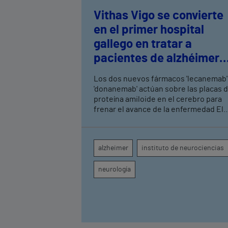
Vithas Vigo se convierte
en el primer hospital
gallego en tratar a
pacientes de alzhéimer
en fase leve con terapias
Los dos nuevos fármacos 'lecanemab'
antiamiloide
'donanemab' actúan sobre las placas 
proteína amiloide en el cerebro para
frenar el avance de la enfermedad El
hospital cuenta con cuatro neurólogo
y tecnología de diagnóstico por imag
para el exhaustivo seguimiento clínic
alzheimer
instituto de neurociencias
de cada paciente
neurología