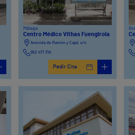
Málaga
Gr
Centro Médico Vithas Fuengirola
Ce
Avenida de Ramón y Cajal, s/n
952 477 310
Pedir Cita