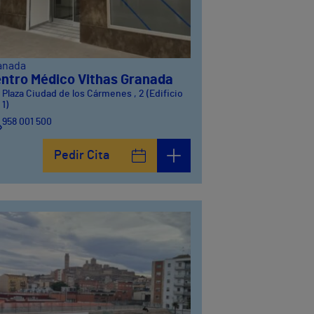
anada
ntro Médico Vithas Granada
Plaza Ciudad de los Cármenes , 2 (Edificio
1)
958 001 500
Plaza Ciudad de los Cármenes, 3 (Edificio 2)
Pedir Cita
958800746