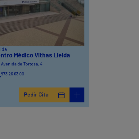
eida
ntro Médico Vithas Lleida
Avenida de Tortosa, 4
973 26 63 00
Pedir Cita