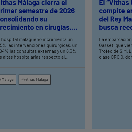
ithas Málaga cierra el
El “Vithas
rimer semestre de 2026
compite en
onsolidando su
del Rey Ma
recimiento en cirugías,
busca reed
onsultas externas y
logrados e
l hospital malagueño incrementa un
La embarcación
ltas hospitalarias
Mediterrá
,5% las intervenciones quirúrgicas, un
Gasset, que vie
,04% las consultas externas y un 8,3%
Trofeo de S.M. L
s altas hospitalarias respecto al
clase ORC 0, do
ismo periodo de 2025, consolidando
aspirantes a alz
u crecimiento asistencial. La red de
prueba que se c
entros médicos de Vithas en la
Náutico de Palma
#Málaga
#vithas Málaga
rovincia dispara un 140% las
Esta colaboraci
ntervenciones quirúrgicas
en la estrategia
mbulatorias y un 7% las consultas
deportivos del 
xternas, con un papel destacado de
alianzas con gr
nidades como oftalmología, aparato
entidades de re
igestivo, dermatología y cirugía
principales mar
eneral.
maratones de Es
Madrid o el Tro
Tenis