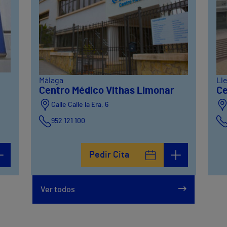
Málaga
Ll
Centro Médico Vithas Limonar
Ce
Calle Calle la Era, 6
952 121 100
Pedir Cita
Ver todos