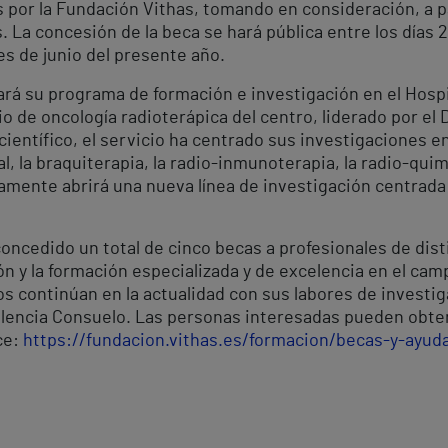
 por la Fundación Vithas, tomando en consideración, a par
 La concesión de la beca se hará pública entre los días 2
es de junio del presente año.
ará su programa de formación e investigación en el Hospi
o de oncología radioterápica del centro, liderado por el D
ientífico, el servicio ha centrado sus investigaciones e
al, la braquiterapia, la radio-inmunoterapia, la radio-qui
ente abrirá una nueva línea de investigación centrada e
oncedido un total de cinco becas a profesionales de dist
n y la formación especializada y de excelencia en el camp
s continúan en la actualidad con sus labores de investig
alencia Consuelo. Las personas interesadas pueden obten
ce:
https://fundacion.vithas.es/formacion/becas-y-ayud