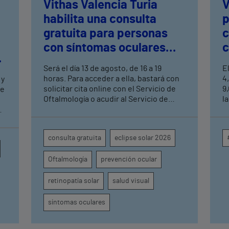
Vithas Valencia Turia
V
habilita una consulta
p
gratuita para personas
c
con síntomas oculares
c
tras el eclipse solar
c
Será el día 13 de agosto, de 16 a 19
E
a
horas. Para acceder a ella, bastará con
4
 y
solicitar cita online con el Servicio de
9
de
Oftalmología o acudir al Servicio de
la
Urgencias del centro hospitalario
m
s
s
c
en
consulta gratuita
eclipse solar 2026
p
o
i
Oftalmología
prevención ocular
a
e
u
retinopatía solar
salud visual
d
g
síntomas oculares