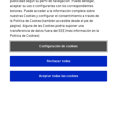
publicidad según su perfil de navegación. Puede denegar,
Hospital Vithas Valencia Consuelo
aceptar su uso o configurarlas con los correspondientes
botones. Puede acceder a la información completa sobre
Hospital Vithas Vigo
nuestras Cookies y configurar el consentimiento a través de
la Política de Cookies (también accesible desde el pie de
página). Alguna de las Cookies podría suponer una
Hospital Vithas Valencia Turia
transferencia de datos fuera del EEE (más información en la
Política de Cookies).
Hospital Vithas Vitoria
Configuración de cookies
Hospital Vithas Xanit Internacional (Benalmádena)
Todos los centros Vithas
Rechazar todas
Aceptar todas las cookies
Descargar App
Pedir cita
Sobre Vithas
Quiénes somos
Trabajar en Vithas
Teléfono Cita Médica