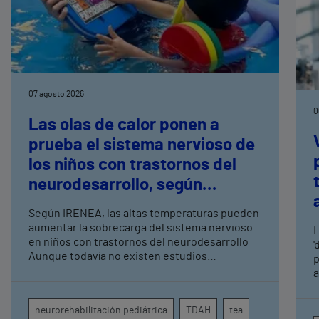
07 agosto 2026
0
Las olas de calor ponen a
prueba el sistema nervioso de
los niños con trastornos del
neurodesarrollo, según
expertos en
Según IRENEA, las altas temperaturas pueden
neurorrehabilitación
aumentar la sobrecarga del sistema nervioso
L
pediátrica de Vithas
en niños con trastornos del neurodesarrollo
'
Aunque todavía no existen estudios
p
específicos, la evidencia científica permite
a
comprender por qué el calor puede influir en la
c
atención, la regulación emocional y la
d
neurorehabilitación pediátrica
TDAH
tea
conducta
s