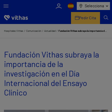
Selecciona
Pedir Cita
Nosotros
Hospitales Vithas
Comunicación
Actualidad
Fundación Vithas subraya la importancia de la investigación en el Día Internacional del Ensayo Clínico
Centros
Fundación Vithas subraya la
Servicios de salud
importancia de la
Equipo médico y asistencial
investigación en el Día
Información útil
Internacional del Ensayo
Comunicación
Clínico