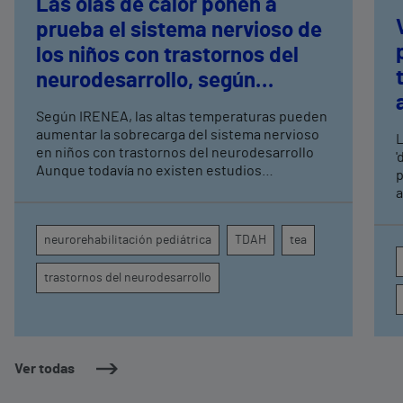
Las olas de calor ponen a
prueba el sistema nervioso de
los niños con trastornos del
neurodesarrollo, según
expertos en
Según IRENEA, las altas temperaturas pueden
neurorrehabilitación
aumentar la sobrecarga del sistema nervioso
L
pediátrica de Vithas
en niños con trastornos del neurodesarrollo
'
Aunque todavía no existen estudios
p
específicos, la evidencia científica permite
a
comprender por qué el calor puede influir en la
c
atención, la regulación emocional y la
d
neurorehabilitación pediátrica
TDAH
tea
conducta
s
trastornos del neurodesarrollo
Ver todas