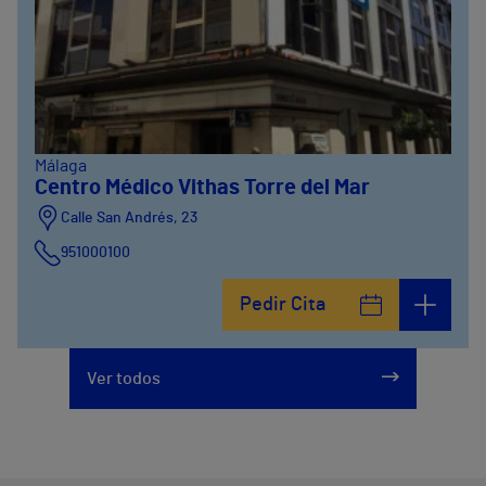
Málaga
Centro Médico Vithas Torre del Mar
Calle San Andrés, 23
951000100
Pedir Cita
Ver todos