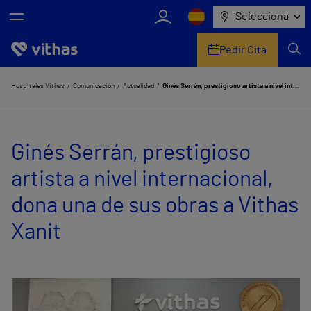
Selecciona
Pedir Cita
Nosotros
Hospitales Vithas
Comunicación
Actualidad
Ginés Serrán, prestigioso artista a nivel internacional, dona una de sus obras a Vithas Xanit
Centros
Ginés Serrán, prestigioso
Servicios de salud
artista a nivel internacional,
Equipo médico y asistencial
dona una de sus obras a Vithas
Información útil
Xanit
Comunicación