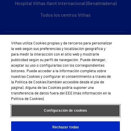
Hospital Vithas Xanit Internacional (Benalmádena)
Todos los centros Vithas
Sobre Vithas
Vithas utiliza Cookies propias y de terceros para personalizar
la web según sus preferencias y localización geográfica y
Quiénes somos
para medir la interacción con el sitio web y mostrarle
publicidad según su perfil de navegación. Puede denegar,
Trabajar en Vithas
aceptar su uso o configurarlas con los correspondientes
botones. Puede acceder a la información completa sobre
Teléfono Cita Médica
nuestras Cookies y configurar el consentimiento a través de
la Política de Cookies (también accesible desde el pie de
Teléfono Atención al Cliente
página). Alguna de las Cookies podría suponer una
transferencia de datos fuera del EEE (más información en la
Política de seguridad y salud en el trabajo
Política de Cookies).
Conoce a Supervita
Configuración de cookies
Rechazar todas