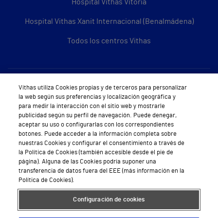
Hospital Vithas Vitoria
Hospital Vithas Xanit Internacional (Benalmádena)
Todos los centros Vithas
Sobre Vithas
Vithas utiliza Cookies propias y de terceros para personalizar
la web según sus preferencias y localización geográfica y
Quiénes somos
para medir la interacción con el sitio web y mostrarle
publicidad según su perfil de navegación. Puede denegar,
Trabajar en Vithas
aceptar su uso o configurarlas con los correspondientes
botones. Puede acceder a la información completa sobre
Teléfono Cita Médica
nuestras Cookies y configurar el consentimiento a través de
la Política de Cookies (también accesible desde el pie de
Teléfono Atención al Cliente
página). Alguna de las Cookies podría suponer una
transferencia de datos fuera del EEE (más información en la
Política de seguridad y salud en el trabajo
Política de Cookies).
Conoce a Supervita
Configuración de cookies