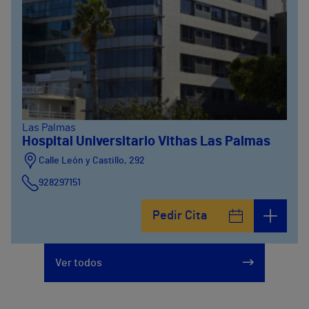
Las Palmas
Hospital Universitario Vithas Las Palmas
Calle León y Castillo, 292
928297151
Calle León y Castillo, 294
Pedir Cita
928297151
Ver todos