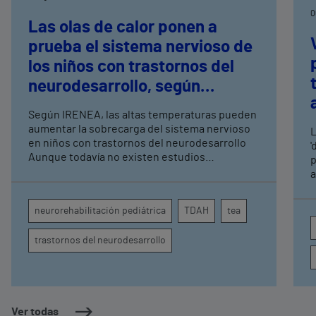
0
Las olas de calor ponen a
prueba el sistema nervioso de
los niños con trastornos del
neurodesarrollo, según
expertos en
Según IRENEA, las altas temperaturas pueden
neurorrehabilitación
aumentar la sobrecarga del sistema nervioso
L
pediátrica de Vithas
en niños con trastornos del neurodesarrollo
'
Aunque todavía no existen estudios
p
específicos, la evidencia científica permite
a
comprender por qué el calor puede influir en la
c
atención, la regulación emocional y la
d
neurorehabilitación pediátrica
TDAH
tea
conducta
s
trastornos del neurodesarrollo
Ver todas