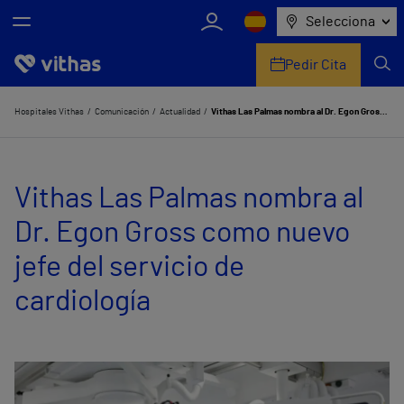
Selecciona
Pedir Cita
Nosotros
Hospitales Vithas
Comunicación
Actualidad
Vithas Las Palmas nombra al Dr. Egon Gross como nuevo jefe del servicio de cardiología
Centros
Vithas Las Palmas nombra al
Servicios de salud
Dr. Egon Gross como nuevo
Equipo médico y asistencial
jefe del servicio de
Información útil
cardiología
Comunicación