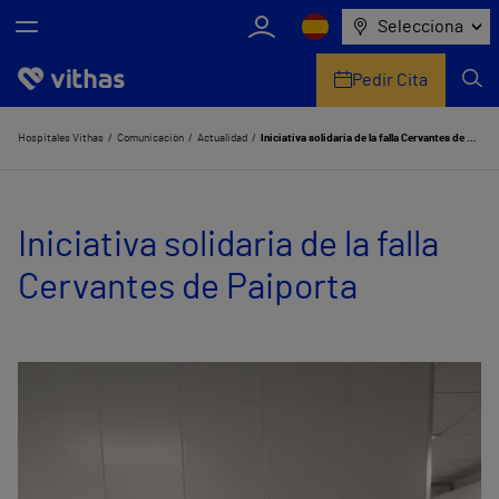
Selecciona
Pedir Cita
Nosotros
Hospitales Vithas
Comunicación
Actualidad
Iniciativa solidaria de la falla Cervantes de Paiporta
Centros
Iniciativa solidaria de la falla
Servicios de salud
Cervantes de Paiporta
Equipo médico y asistencial
Información útil
Comunicación