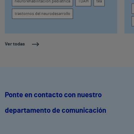
neurorehabilitación pediátrica
TDAH
tea
conducta
s
trastornos del neurodesarrollo
Ver todas
Ponte en contacto con nuestro
departamento de comunicación