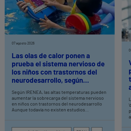
07 agosto 2026
0
Las olas de calor ponen a
prueba el sistema nervioso de
los niños con trastornos del
neurodesarrollo, según
expertos en
Según IRENEA, las altas temperaturas pueden
neurorrehabilitación
aumentar la sobrecarga del sistema nervioso
L
pediátrica de Vithas
en niños con trastornos del neurodesarrollo
'
Aunque todavía no existen estudios
p
específicos, la evidencia científica permite
a
comprender por qué el calor puede influir en la
c
atención, la regulación emocional y la
d