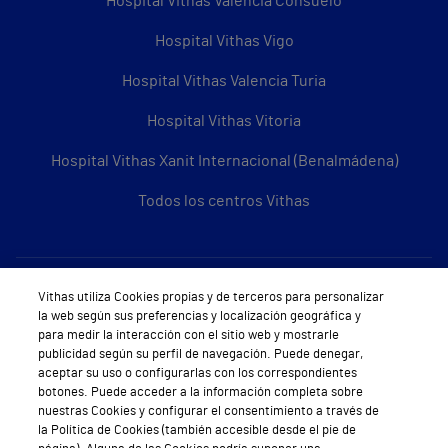
Hospital Vithas Valencia Consuelo
Hospital Vithas Vigo
Hospital Vithas Valencia Turia
Hospital Vithas Vitoria
Hospital Vithas Xanit Internacional (Benalmádena)
Todos los centros Vithas
Sobre Vithas
Vithas utiliza Cookies propias y de terceros para personalizar
la web según sus preferencias y localización geográfica y
Quiénes somos
para medir la interacción con el sitio web y mostrarle
publicidad según su perfil de navegación. Puede denegar,
Trabajar en Vithas
aceptar su uso o configurarlas con los correspondientes
botones. Puede acceder a la información completa sobre
Teléfono Cita Médica
nuestras Cookies y configurar el consentimiento a través de
la Política de Cookies (también accesible desde el pie de
Teléfono Atención al Cliente