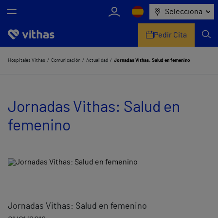
Selecciona
Pedir Cita
Nosotros
Hospitales Vithas
Comunicación
Actualidad
Jornadas Vithas: Salud en femenino
Centros
Jornadas Vithas: Salud en
Servicios de salud
femenino
Equipo médico y asistencial
Información útil
Comunicación
Jornadas Vithas: Salud en femenino