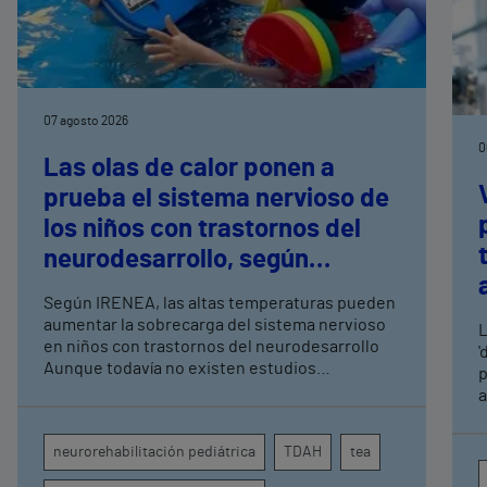
07 agosto 2026
0
Las olas de calor ponen a
prueba el sistema nervioso de
los niños con trastornos del
neurodesarrollo, según
expertos en
Según IRENEA, las altas temperaturas pueden
neurorrehabilitación
aumentar la sobrecarga del sistema nervioso
L
pediátrica de Vithas
en niños con trastornos del neurodesarrollo
'
Aunque todavía no existen estudios
p
específicos, la evidencia científica permite
a
comprender por qué el calor puede influir en la
c
atención, la regulación emocional y la
d
neurorehabilitación pediátrica
TDAH
tea
conducta
s