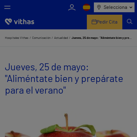
Selecciona
Pedir Cita
Nosotros
Hospitales Vithas
Comunicación
Actualidad
Jueves, 25 de mayo: "Aliméntate bien y prepárate para el verano"
Centros
Jueves, 25 de mayo:
Servicios de salud
"Aliméntate bien y prepárate
Equipo médico y asistencial
para el verano"
Información útil
Comunicación