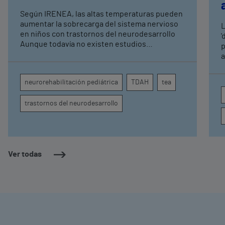
expertos en
Según IRENEA, las altas temperaturas pueden
neurorrehabilitación
aumentar la sobrecarga del sistema nervioso
L
pediátrica de Vithas
en niños con trastornos del neurodesarrollo
'
Aunque todavía no existen estudios
p
específicos, la evidencia científica permite
a
comprender por qué el calor puede influir en la
c
atención, la regulación emocional y la
d
neurorehabilitación pediátrica
TDAH
tea
conducta
s
trastornos del neurodesarrollo
Ver todas