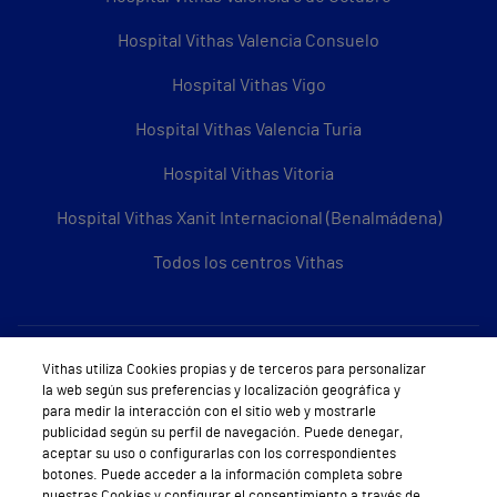
Hospital Vithas Valencia Consuelo
Hospital Vithas Vigo
Hospital Vithas Valencia Turia
Hospital Vithas Vitoria
Hospital Vithas Xanit Internacional (Benalmádena)
Todos los centros Vithas
Sobre Vithas
Vithas utiliza Cookies propias y de terceros para personalizar
la web según sus preferencias y localización geográfica y
Quiénes somos
para medir la interacción con el sitio web y mostrarle
publicidad según su perfil de navegación. Puede denegar,
Trabajar en Vithas
aceptar su uso o configurarlas con los correspondientes
botones. Puede acceder a la información completa sobre
Teléfono Cita Médica
nuestras Cookies y configurar el consentimiento a través de