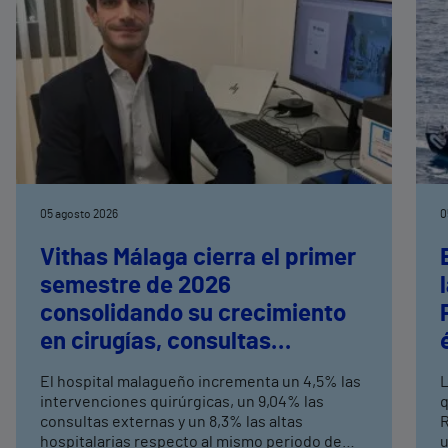
05 agosto 2026
0
Vithas Málaga cierra el primer
semestre de 2026
consolidando su crecimiento
en cirugías, consultas
externas y altas hospitalarias
El hospital malagueño incrementa un 4,5% las
L
intervenciones quirúrgicas, un 9,04% las
q
consultas externas y un 8,3% las altas
R
hospitalarias respecto al mismo periodo de
u