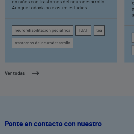
pediátrica de Vithas
en niños con trastornos del neurodesarrollo
'
Aunque todavía no existen estudios
p
específicos, la evidencia científica permite
a
comprender por qué el calor puede influir en la
c
atención, la regulación emocional y la
d
neurorehabilitación pediátrica
TDAH
tea
conducta
s
trastornos del neurodesarrollo
Ver todas
Ponte en contacto con nuestro