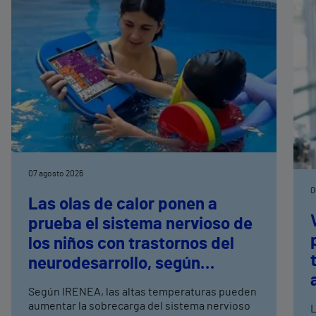
07 agosto 2026
0
Las olas de calor ponen a
prueba el sistema nervioso de
los niños con trastornos del
neurodesarrollo, según
expertos en
Según IRENEA, las altas temperaturas pueden
neurorrehabilitación
aumentar la sobrecarga del sistema nervioso
L