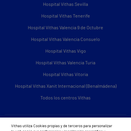
Hospital Vithas Sevilla
Hospital Vithas Tenerife
Hospital Vithas Valencia 9 de Octubre
Hospital Vithas Valencia Consuelo
Hospital Vithas Vigo
Hospital Vithas Valencia Turia
Hospital Vithas Vitoria
Hospital Vithas Xanit Internacional (Benalmádena)
Todos los centros Vithas
Sobre Vithas
Vithas utiliza Cookies propias y de terceros para personalizar