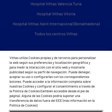
Hospital Vithas Valencia Turia
Hospital Vithas Vitoria
Hospital Vithas Xanit Internacional (Benalmádena)
Todos los centros Vithas
Sobre Vithas
Vithas utiliza Cookies propias y de terceros para personalizar
la web según sus preferencias y localización geográfica y
Quiénes somos
para medir la interacción con el sitio web y mostrarle
publicidad según su perfil de navegación. Puede denegar,
Trabajar en Vithas
aceptar su uso o configurarlas con los correspondientes
botones. Puede acceder a la información completa sobre
Teléfono Cita Médica
nuestras Cookies y configurar el consentimiento a través de
la Política de Cookies (también accesible desde el pie de
Teléfono Atención al Cliente
página). Alguna de las Cookies podría suponer una
transferencia de datos fuera del EEE (más información en la
Política de seguridad y salud en el trabajo
Política de Cookies).