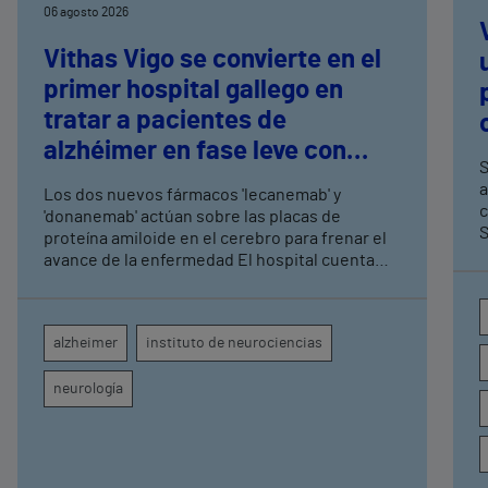
06 agosto 2026
Vithas Vigo se convierte en el
primer hospital gallego en
tratar a pacientes de
alzhéimer en fase leve con
S
terapias antiamiloide
a
Los dos nuevos fármacos 'lecanemab' y
c
'donanemab' actúan sobre las placas de
S
proteína amiloide en el cerebro para frenar el
avance de la enfermedad El hospital cuenta
con cuatro neurólogos y tecnología de
diagnóstico por imagen para el exhaustivo
seguimiento clínico de cada paciente
alzheimer
instituto de neurociencias
neurología