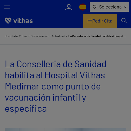
Selecciona
Pedir Cita
Nosotros
Hospitales Vithas
Comunicación
Actualidad
La Conselleria de Sanidad habilita al Hospital Vithas Medimar como punto de vacunación infantil y específica
Centros
La Conselleria de Sanidad
Servicios de salud
habilita al Hospital Vithas
Equipo médico y asistencial
Medimar como punto de
Información útil
vacunación infantil y
Comunicación
específica