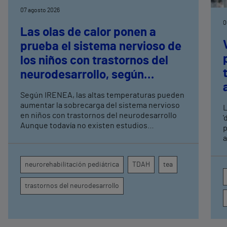
07 agosto 2026
0
Las olas de calor ponen a
prueba el sistema nervioso de
los niños con trastornos del
neurodesarrollo, según
expertos en
Según IRENEA, las altas temperaturas pueden
neurorrehabilitación
aumentar la sobrecarga del sistema nervioso
L
pediátrica de Vithas
en niños con trastornos del neurodesarrollo
'
Aunque todavía no existen estudios
p
específicos, la evidencia científica permite
a
comprender por qué el calor puede influir en la
c
atención, la regulación emocional y la
d
neurorehabilitación pediátrica
TDAH
tea
conducta
s
trastornos del neurodesarrollo