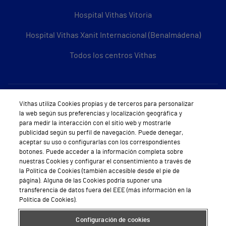
Hospital Vithas Vitoria
Hospital Vithas Xanit Internacional (Benalmádena)
Todos los centros Vithas
Sobre Vithas
Vithas utiliza Cookies propias y de terceros para personalizar
la web según sus preferencias y localización geográfica y
Quiénes somos
para medir la interacción con el sitio web y mostrarle
publicidad según su perfil de navegación. Puede denegar,
Trabajar en Vithas
aceptar su uso o configurarlas con los correspondientes
botones. Puede acceder a la información completa sobre
Teléfono Cita Médica
nuestras Cookies y configurar el consentimiento a través de
la Política de Cookies (también accesible desde el pie de
Teléfono Atención al Cliente
página). Alguna de las Cookies podría suponer una
transferencia de datos fuera del EEE (más información en la
Política de seguridad y salud en el trabajo
Política de Cookies).
Conoce a Supervita
Configuración de cookies