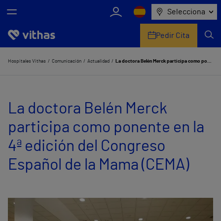
Selecciona
Pedir Cita
Nosotros
Hospitales Vithas
Comunicación
Actualidad
La doctora Belén Merck participa como ponente en la 4ª edición del Congreso Español de la Mama (CEMA)
Centros
La doctora Belén Merck
Servicios de salud
participa como ponente en la
Equipo médico y asistencial
4ª edición del Congreso
Información útil
Español de la Mama (CEMA)
Comunicación