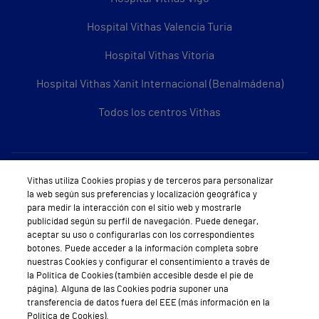
Hospital Vithas Valencia Turia
Hospital Vithas Vitoria
Hospital Vithas Xanit Internacional (Benalmádena)
Todos los centros Vithas
Sobre Vithas
Vithas utiliza Cookies propias y de terceros para personalizar
la web según sus preferencias y localización geográfica y
Quiénes somos
para medir la interacción con el sitio web y mostrarle
publicidad según su perfil de navegación. Puede denegar,
Trabajar en Vithas
aceptar su uso o configurarlas con los correspondientes
botones. Puede acceder a la información completa sobre
Teléfono Cita Médica
nuestras Cookies y configurar el consentimiento a través de
la Política de Cookies (también accesible desde el pie de
Teléfono Atención al Cliente
página). Alguna de las Cookies podría suponer una
transferencia de datos fuera del EEE (más información en la
Política de seguridad y salud en el trabajo
Política de Cookies).