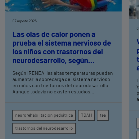
07 agosto 2026
0
Las olas de calor ponen a
prueba el sistema nervioso de
los niños con trastornos del
neurodesarrollo, según
expertos en
Según IRENEA, las altas temperaturas pueden
neurorrehabilitación
aumentar la sobrecarga del sistema nervioso
L
pediátrica de Vithas
en niños con trastornos del neurodesarrollo
'
Aunque todavía no existen estudios
p
específicos, la evidencia científica permite
a
comprender por qué el calor puede influir en la
c
atención, la regulación emocional y la
d
neurorehabilitación pediátrica
TDAH
tea
conducta
s
trastornos del neurodesarrollo