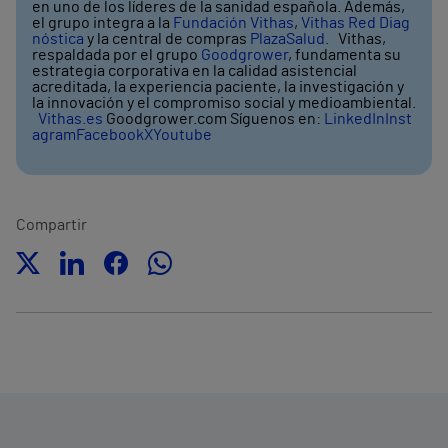
en uno de los líderes de la sanidad española. Además,
el grupo integra a la
Fundación Vithas
,
Vithas Red Diag
nóstica
y la central de compras
PlazaSalud
. Vithas,
respaldada por el grupo
Goodgrower
, fundamenta su
estrategia corporativa en la calidad asistencial
acreditada, la experiencia paciente, la investigación y
la innovación y el compromiso social y medioambiental.
Vithas.es
Goodgrower.com Síguenos en:
LinkedIn
Inst
agram
Facebook
X
Youtube
Compartir