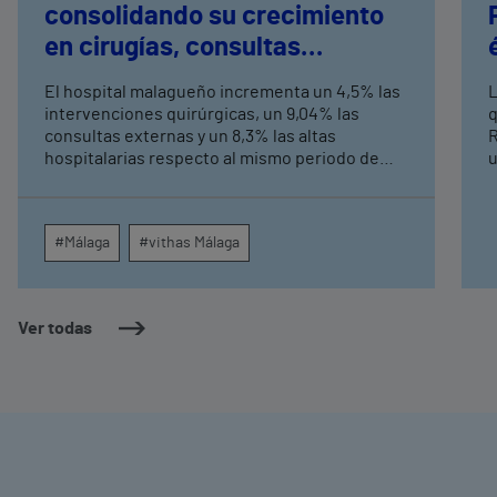
consolidando su crecimiento
en cirugías, consultas
externas y altas hospitalarias
El hospital malagueño incrementa un 4,5% las
L
intervenciones quirúrgicas, un 9,04% las
q
consultas externas y un 8,3% las altas
R
hospitalarias respecto al mismo periodo de
u
2025, consolidando su crecimiento asistencial.
e
La red de centros médicos de Vithas en la
N
provincia dispara un 140% las intervenciones
c
#Málaga
#vithas Málaga
quirúrgicas ambulatorias y un 7% las consultas
e
externas, con un papel destacado de unidades
g
como oftalmología, aparato digestivo,
c
dermatología y cirugía general.
c
Ver todas
m
e