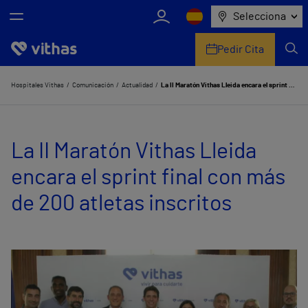
Selecciona
Pedir Cita
Nosotros
Hospitales Vithas
Comunicación
Actualidad
La II Maratón Vithas Lleida encara el sprint final con más de 200 atletas inscritos
Centros
La II Maratón Vithas Lleida
Servicios de salud
encara el sprint final con más
Equipo médico y asistencial
de 200 atletas inscritos
Información útil
Comunicación