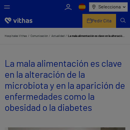
Selecciona
Pedir Cita
Nosotros
Hospitales Vithas
Comunicación
Actualidad
La mala alimentación es clave en la alteración de la microbiota y en la aparición de enfermedades como la obesidad o la diabetes
Centros
La mala alimentación es clave
Servicios de salud
en la alteración de la
Equipo médico y asistencial
microbiota y en la aparición de
Información útil
enfermedades como la
Comunicación
obesidad o la diabetes