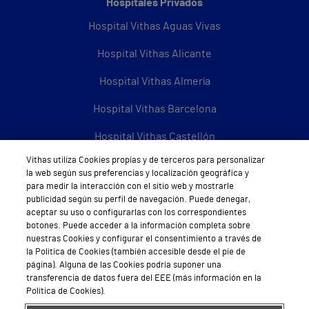
Hospitales Privados
Hospital Vithas Aguas Vivas
Hospital Vithas Alicante
Hospital Vithas Almería
Hospital Vithas Barcelona
Hospital Vithas Castellón
Vithas utiliza Cookies propias y de terceros para personalizar
Hospital Vithas Granada
la web según sus preferencias y localización geográfica y
para medir la interacción con el sitio web y mostrarle
Hospital Universitario Vithas Las Palmas
publicidad según su perfil de navegación. Puede denegar,
aceptar su uso o configurarlas con los correspondientes
Hospital Vithas Lleida
botones. Puede acceder a la información completa sobre
nuestras Cookies y configurar el consentimiento a través de
Hospital Universitario Vithas Madrid Aravaca
la Política de Cookies (también accesible desde el pie de
página). Alguna de las Cookies podría suponer una
Hospital Universitario Vithas Madrid Arturo Soria
transferencia de datos fuera del EEE (más información en la
Política de Cookies).
Hospital Universitario Vithas Madrid La Milagrosa