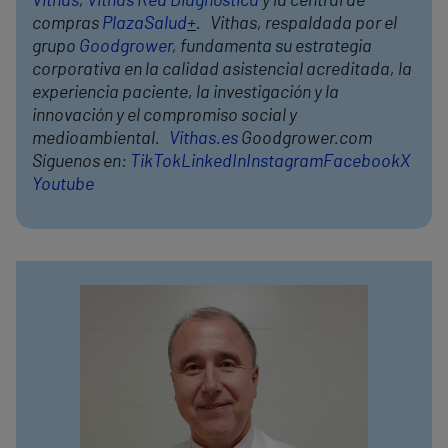
Vithas
,
Vithas Red Diagnóstica
y la central de
compras
PlazaSalud
+
. Vithas, respaldada por el
grupo
Goodgrower
, fundamenta su estrategia
corporativa en la calidad asistencial acreditada, la
experiencia paciente, la investigación y la
innovación y el compromiso social y
medioambiental.
Vithas.es
Goodgrower.com
Síguenos en:
TikTok
LinkedIn
Instagram
Facebook
X
Youtube