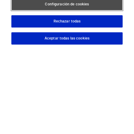
Configuración de cookies
Hospital Vithas Málaga
Hospital Vithas Medimar
Rechazar todas
Hospital Vithas Sevilla
Aceptar todas las cookies
Descargar App
Pedir cita
Hospital Vithas Tenerife
Hospital Vithas Valencia 9 de Octubre
Hospital Vithas Valencia Consuelo
Hospital Vithas Vigo
Hospital Vithas Valencia Turia
Hospital Vithas Vitoria
Hospital Vithas Xanit Internacional (Benalmádena)
Todos los centros Vithas