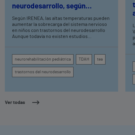
neurodesarrollo, según
expertos en
Según IRENEA, las altas temperaturas pueden
neurorrehabilitación
aumentar la sobrecarga del sistema nervioso
L
pediátrica de Vithas
en niños con trastornos del neurodesarrollo
'
Aunque todavía no existen estudios
p
específicos, la evidencia científica permite
a
comprender por qué el calor puede influir en la
c
atención, la regulación emocional y la
d
neurorehabilitación pediátrica
TDAH
tea
conducta
s
trastornos del neurodesarrollo
Ver todas