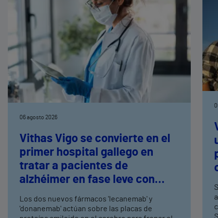
0
06 agosto 2026
Vithas Vigo se convierte en el
primer hospital gallego en
tratar a pacientes de
alzhéimer en fase leve con
S
terapias antiamiloide
a
Los dos nuevos fármacos 'lecanemab' y
c
'donanemab' actúan sobre las placas de
S