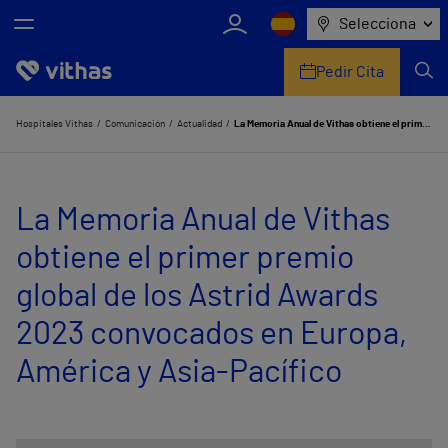
Selecciona
Pedir Cita
Nosotros
Hospitales Vithas
Comunicación
Actualidad
La Memoria Anual de Vithas obtiene el primer premio global de los Astrid Awards 2023 convocados en Europa, América y Asia-Pacífico
Centros
La Memoria Anual de Vithas
Servicios de salud
obtiene el primer premio
Equipo médico y asistencial
global de los Astrid Awards
Información útil
2023 convocados en Europa,
Comunicación
América y Asia-Pacífico