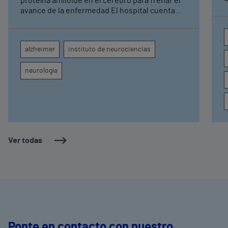
proteína amiloide en el cerebro para frenar el
avance de la enfermedad El hospital cuenta
con cuatro neurólogos y tecnología de
diagnóstico por imagen para el exhaustivo
seguimiento clínico de cada paciente
alzheimer
instituto de neurociencias
neurología
Ver todas
Ponte en contacto con nuestro