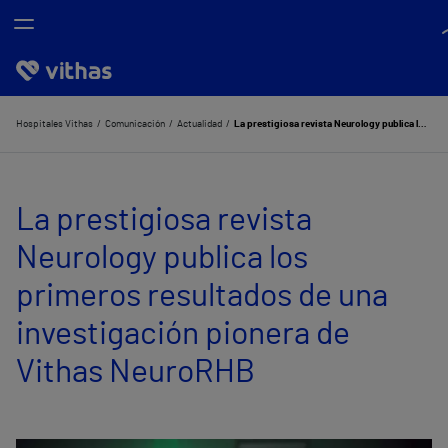
Nosotros
Hospitales Vithas
Comunicación
Actualidad
La prestigiosa revista Neurology publica los primeros resultados de una investigación pionera de Vithas NeuroRHB
Centros
La prestigiosa revista
Servicios de salud
Neurology publica los
Equipo médico y asistencial
primeros resultados de una
Información útil
investigación pionera de
Comunicación
Vithas NeuroRHB