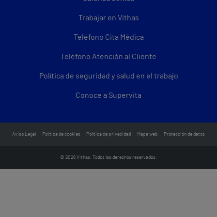
Trabajar en Vithas
Teléfono Cita Médica
Teléfono Atención al Cliente
Política de seguridad y salud en el trabajo
Conoce a Supervita
Aviso Legal
Política de cookies
Política de privacidad
Mapa web
Protección de datos
© 2026 Vithas. Todos los derechos reservados.