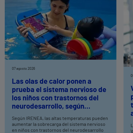
07 agosto 2026
0
Las olas de calor ponen a
prueba el sistema nervioso de
los niños con trastornos del
neurodesarrollo, según
expertos en
Según IRENEA, las altas temperaturas pueden
neurorrehabilitación
aumentar la sobrecarga del sistema nervioso
L
pediátrica de Vithas
en niños con trastornos del neurodesarrollo
'