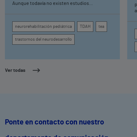
Aunque todavía no existen estudios
p
específicos, la evidencia científica permite
a
comprender por qué el calor puede influir en la
c
atención, la regulación emocional y la
d
neurorehabilitación pediátrica
TDAH
tea
conducta
s
trastornos del neurodesarrollo
Ver todas
Ponte en contacto con nuestro