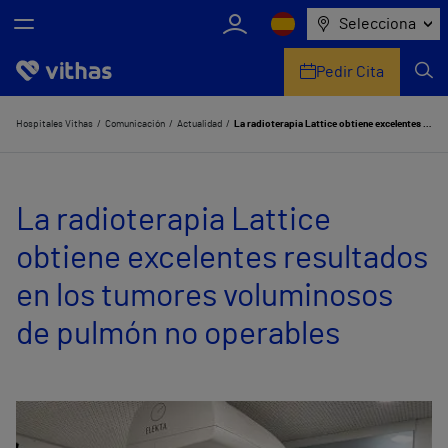
Selecciona
Pedir Cita
Nosotros
Hospitales Vithas
Comunicación
Actualidad
La radioterapia Lattice obtiene excelentes resultados en los tumores voluminosos de pulmón no operables
Centros
La radioterapia Lattice
Servicios de salud
obtiene excelentes resultados
Equipo médico y asistencial
en los tumores voluminosos
Información útil
de pulmón no operables
Comunicación