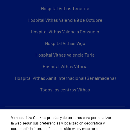
Hospital Vithas Tenerife
Hospital Vithas Valencia 9 de Octubre
Hospital Vithas Valencia Consuelo
Hospital Vithas Vigo
Hospital Vithas Valencia Turia
Hospital Vithas Vitoria
Hospital Vithas Xanit Internacional (Benalmádena)
Todos los centros Vithas
Sobre Vithas
Vithas utiliza Cookies propias y de terceros para personalizar
la web según sus preferencias y localización geográfica y
Quiénes somos
para medir la interacción con el sitio web y mostrarle