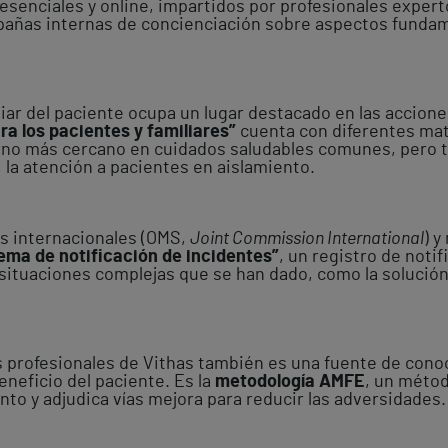
resenciales y online, impartidos por profesionales exper
ñas internas de concienciación sobre aspectos fundame
liar del paciente ocupa un lugar destacado en las accion
a los pacientes y familiares”
cuenta con diferentes ma
torno más cercano en cuidados saludables comunes, pero
 la atención a pacientes en aislamiento.
os internacionales (OMS,
Joint Commission International
) y
ema de notificación de incidentes”
, un registro de noti
s situaciones complejas que se han dado, como la soluci
los profesionales de Vithas también es una fuente de con
neficio del paciente. Es la
metodología AMFE
, un métod
nto y adjudica vías mejora para reducir las adversidades.