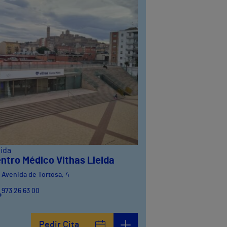
eida
ntro Médico Vithas Lleida
Avenida de Tortosa, 4
973 26 63 00
Pedir Cita